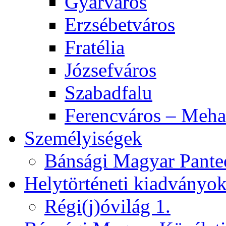
Gyárváros
Erzsébetváros
Fratélia
Józsefváros
Szabadfalu
Ferencváros – Meha
Személyiségek
Bánsági Magyar Pante
Helytörténeti kiadványo
Régi(j)óvilág 1.