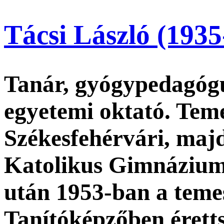
Tácsi László (1935
Tanár, gyógypedagógus
egyetemi oktató. Teme
Székesfehérvári, maj
Katolikus Gimnáziumb
után 1953-ban a teme
Tanítóképzőben érettsé