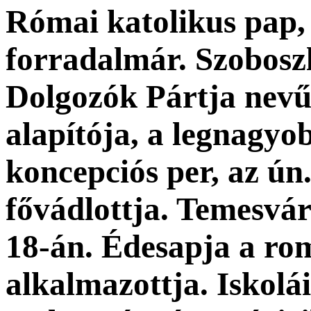
Római katolikus pap,
forradalmár. Szobosz
Dolgozók Pártja nevű 
alapítója, a legnagy
koncepciós per, az ún
fővádlottja. Temesvár
18-án. Édesapja a ro
alkalmazottja. Iskolái