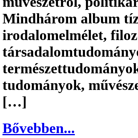
művészetről, politikár
Mindhárom album tíz 
irodalomelmélet, filoz
társadalomtudományo
természettudományok,
tudományok, művészete
[…]
Bővebben...