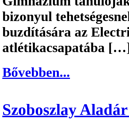
Gimnázium tanulójak
bizonyul tehetségesne
buzdítására az Electr
atlétikacsapatába […
Bővebben...
Szoboszlay Aladár