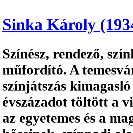
Sinka Károly (193
Színész, rendező, szí
műfordító. A temesvá
színjátszás kimagasló
évszázadot töltött a v
az egyetemes és a m