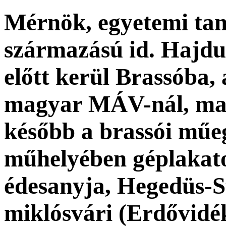
Mérnök, egyetemi tan
származású id. Hajdu 
előtt kerül Brassóba, 
magyar MÁV-nál, maj
később a brassói műe
műhelyében géplakato
édesanyja, Hegedüs-
miklósvári (Erdővidék