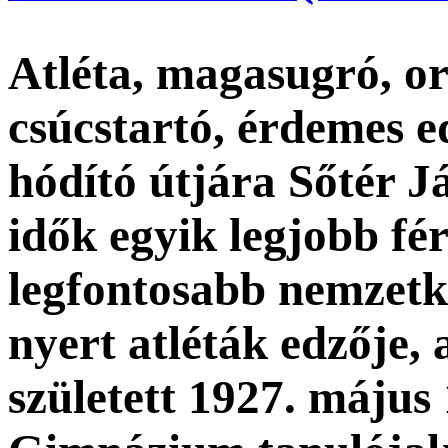
Atléta, magasugró, or
csúcstartó, érdemes e
hódító útjára Sőtér J
idők egyik legjobb fé
legfontosabb nemzetk
nyert atléták edzője,
született 1927. május 