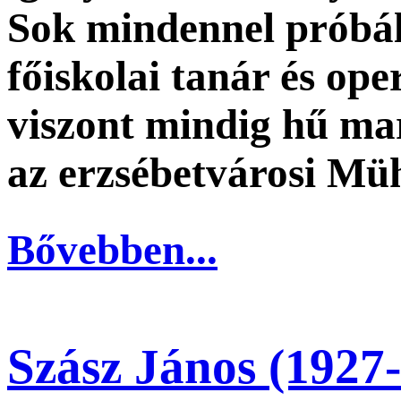
Sok mindennel próbál
főiskolai tanár és ope
viszont mindig hű ma
az erzsébetvárosi Mü
Bővebben...
Szász János (1927