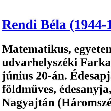
Rendi Béla (1944-
Matematikus, egyetem
udvarhelyszéki Farkas
június 20-án. Édesap
földműves, édesanyja,
Nagyajtán (Háromszék