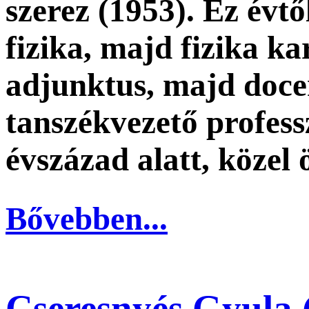
szerez (1953). Ez évt
fizika, majd fizika k
adjunktus, majd docen
tanszékvezető professz
évszázad alatt, közel 
Bővebben...
Cseresnyés Gyula 