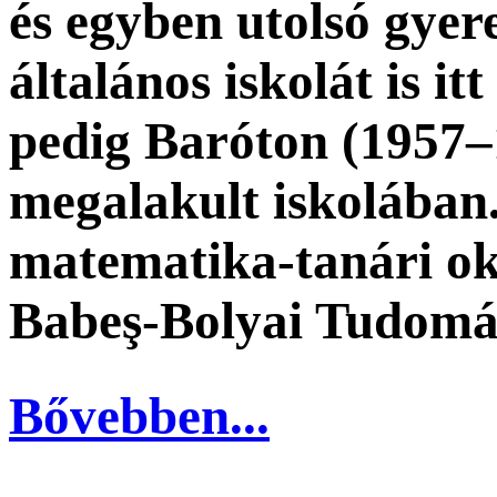
és egyben utolsó gyere
általános iskolát is it
pedig Baróton (1957–1
megalakult iskolában.
matematika-tanári okl
Babeş-Bolyai Tudom
Bővebben...