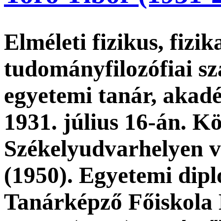
Elméleti fizikus, fizik
tudományfilozófiai sz
egyetemi tanár, akadé
1931. július 16-án. K
Székelyudvarhelyen vég
(1950). Egyetemi dip
Tanárképző Főiskola 