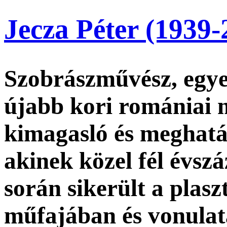
Jecza Péter (1939-
Szobrászművész, egyet
újabb kori romániai 
kimagasló és meghatá
akinek közel fél évsz
során sikerült a plas
műfajában és vonulatá