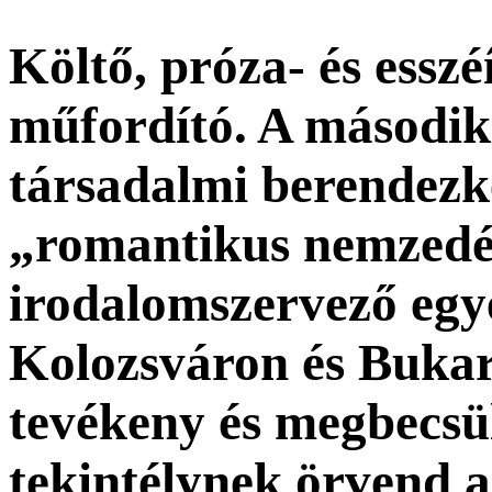
Költő, próza- és esszé
műfordító. A második
társadalmi berendezke
„romantikus nemzedék
irodalomszervező egy
Kolozsváron és Bukar
tevékeny és megbecsül
tekintélynek örvend a