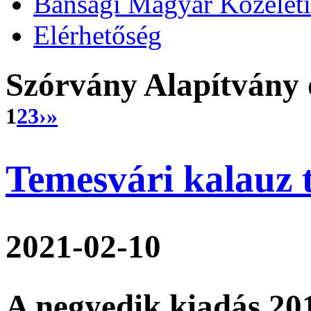
Bánsági Magyar Közélet
Elérhetőség
Szórvány Alapítvány ö
1
2
3
›
»
Temesvári kalauz 
2021-02-10
A negyedik kiadás 20