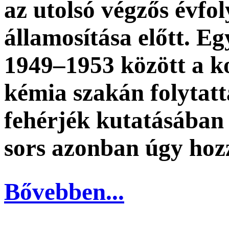
az utolsó végzős évfo
államosítása előtt. E
1949–1953 között a k
kémia szakán folytat
fehérjék kutatásában 
sors azonban úgy hoz
Bővebben...