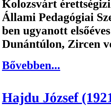
Kolozsvárt érettségi
Állami Pedagógiai S
ben ugyanott elsőéves
Dunántúlon, Zircen v
Bővebben...
Hajdu József (192