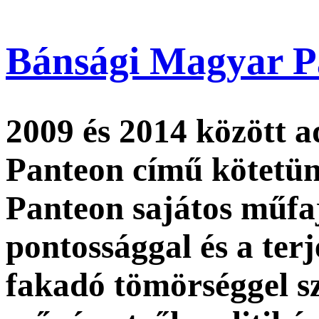
Bánsági Magyar Pan
2009 és 2014 között 
Panteon című kötetü
Panteon sajátos műf
pontossággal és a ter
fakadó tömörséggel s