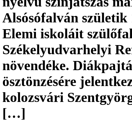
nyelvű színjátszás ma
Alsósófalván születik
Elemi iskoláit szülőf
Székelyudvarhelyi R
növendéke. Diákpajt
ösztönzésére jelentkez
kolozsvári Szentgyörg
[…]