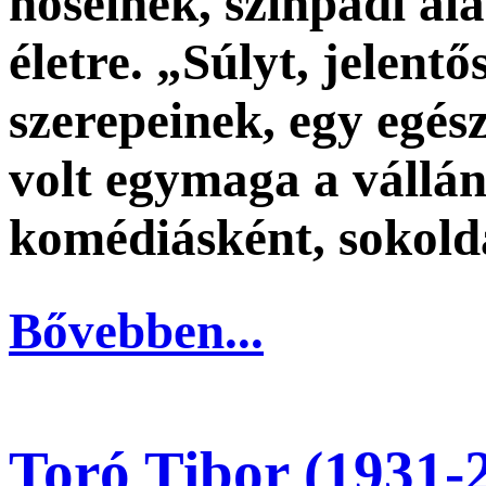
hőseinek, színpadi al
életre. „Súlyt, jelent
szerepeinek, egy egész
volt egymaga a vállán
komédiásként, sokold
Bővebben...
Toró Tibor (1931-