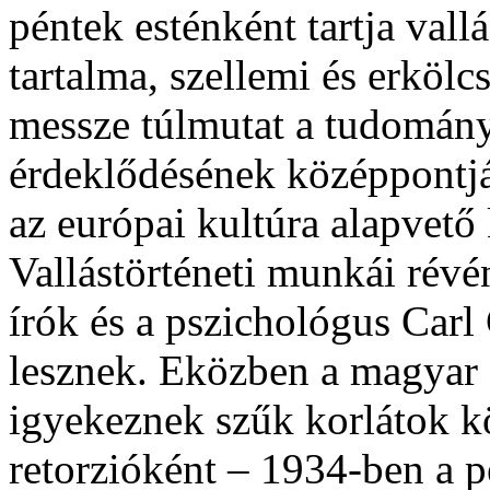
péntek esténként tartja vall
tartalma, szellemi és erkölcs
messze túlmutat a tudomá
érdeklődésének középpontjá
az európai kultúra alapvet
Vallástörténeti munkái ré
írók és a pszichológus Carl
lesznek. Eközben a magyar 
igyekeznek szűk korlátok köz
retorzióként – 1934-ben a p