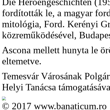
Die Heroengeschichten (195
fordították le, a magyar for
mitológia, Ford. Kerényi G
közreműködésével, Budapes
Ascona mellett hunyta le ö
eltemetve.
Temesvár Városának Polgárm
Helyi Tanácsa támogatásával 
© 2017 www.banaticum.ro