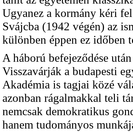
Ugyanez a kormány kéri fel 
Svájcba (1942 végén) az ism
különben éppen ez időben te
A háború befejeződése után 
Visszavárják a budapesti eg
Akadémia is tagjai közé vá
azonban rágalmakkal teli t
nemcsak demokratikus gond
hanem tudományos munkáját 