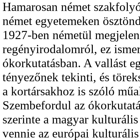
Hamarosan német szakfolyóir
német egyetemeken ösztönd
1927-ben németül megjeleni
regényirodalomról, ez ismer
ókorkutatásban. A vallást e
tényezőnek tekinti, és törek
a kortársakhoz is szóló műa
Szembefordul az ókorkutatá
szerinte a magyar kulturáli
vennie az európai kulturál