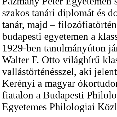
Pázmány Péter Egyetemen s
szakos tanári diplomát és d
tanár, majd – filozófiatörtén
budapesti egyetemen a klass
1929-ben tanulmányúton jár
Walter F. Otto világhírű kla
vallástörténésszel, aki jelen
Kerényi a magyar ókortudom
fiatalon a Budapesti Philolo
Egyetemes Philologiai Közl