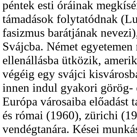
péntek esti óráinak megkísér
támadások folytatódnak (L
fasizmus barátjának nevezi),
Svájcba. Német egyetemen n
ellenállásba ütközik, ameri
végéig egy svájci kisváros
innen indul gyakori görög- é
Európa városaiba előadást t
és római (1960), zürichi (
vendégtanára. Kései munkás