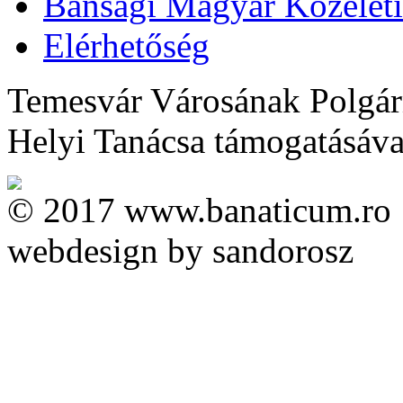
Bánsági Magyar Közélet
Elérhetőség
Temesvár Városának Polgárm
Helyi Tanácsa támogatásával 
© 2017 www.banaticum.ro
webdesign by sandorosz