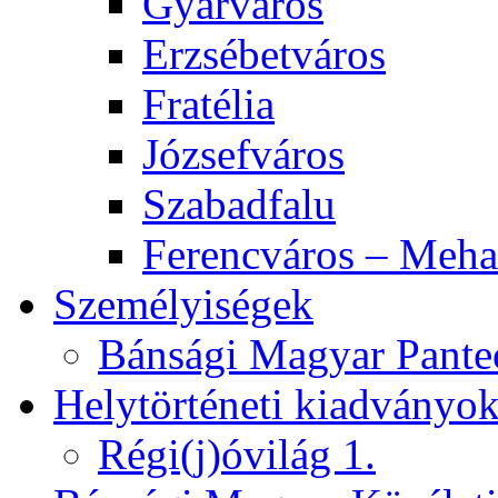
Gyárváros
Erzsébetváros
Fratélia
Józsefváros
Szabadfalu
Ferencváros – Meha
Személyiségek
Bánsági Magyar Pante
Helytörténeti kiadványo
Régi(j)óvilág 1.