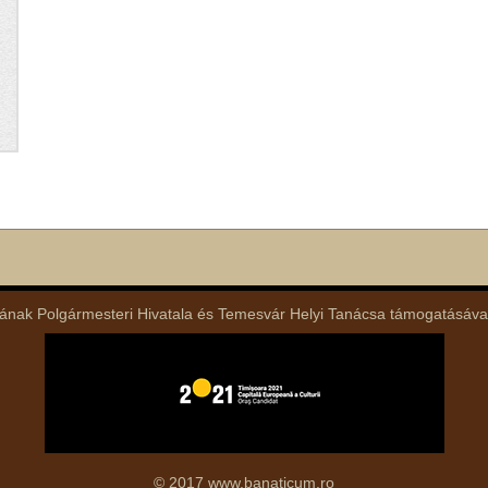
nak Polgármesteri Hivatala és Temesvár Helyi Tanácsa támogatásával lé
© 2017 www.banaticum.ro