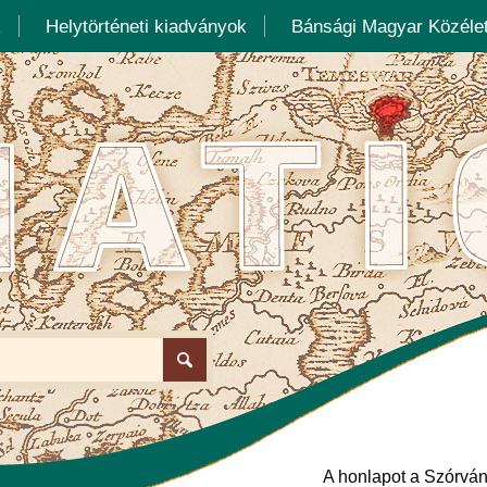
k
Helytörténeti kiadványok
Bánsági Magyar Közélet
A honlapot a Szórván