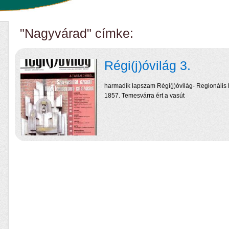
"Nagyvárad" címke:
Régi(j)óvilág 3.
harmadik lapszam Régi(j)óvilág- Regionális 
1857. Temesvárra ért a vasút