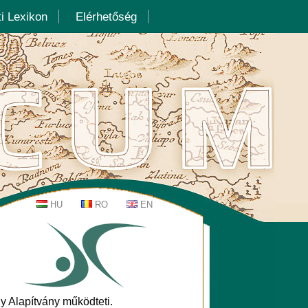
i Lexikon
Elérhetőség
y Alapítvány működteti.