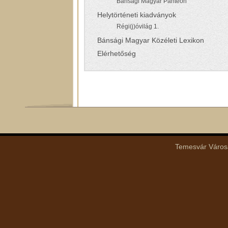
Bánsági Magyar Panteon
Helytörténeti kiadványok
Régi(j)óvilág 1.
Bánsági Magyar Közéleti Lexikon
Elérhetőség
Temesvár Városá