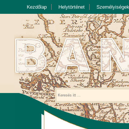
Kezdőlap
Helytörténet
Személyisége