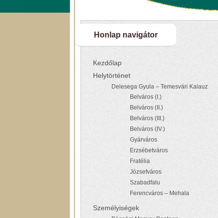
Honlap navigátor
Kezdőlap
Helytörténet
Delesega Gyula – Temesvári Kalauz
Belváros (I.)
Belváros (II.)
Belváros (III.)
Belváros (IV.)
Gyárváros
Erzsébetváros
Fratélia
Józsefváros
Szabadfalu
Ferencváros – Mehala
Személyiségek