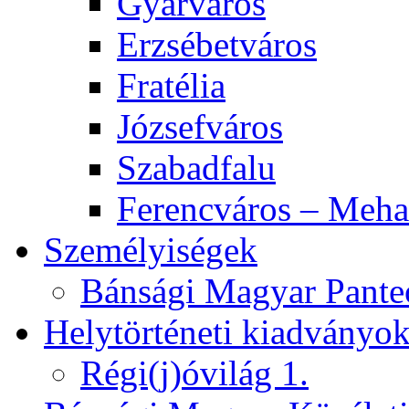
Gyárváros
Erzsébetváros
Fratélia
Józsefváros
Szabadfalu
Ferencváros – Meha
Személyiségek
Bánsági Magyar Pante
Helytörténeti kiadványo
Régi(j)óvilág 1.