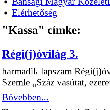
Bánsági Magyar Közélet
Elérhetőség
"Kassa" címke:
Régi(j)óvilág 3.
harmadik lapszam Régi(j)óv
Szemle „Száz vasútat, ezere
Bővebben...