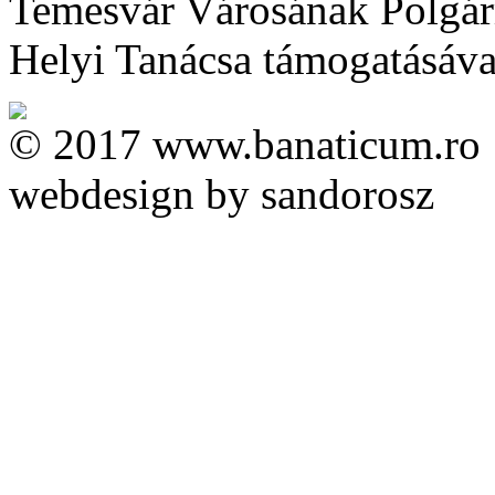
Temesvár Városának Polgárm
Helyi Tanácsa támogatásával 
© 2017 www.banaticum.ro
webdesign by sandorosz