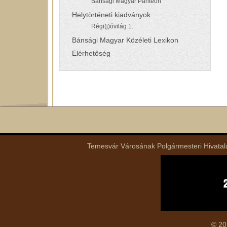
Bánsági Magyar Panteon
Helytörténeti kiadványok
Régi(j)óvilág 1.
Bánsági Magyar Közéleti Lexikon
Elérhetőség
Temesvár Városának Polgármesteri Hivatala 
© 20