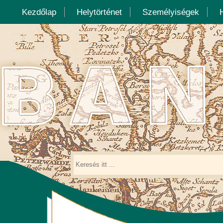
Kezdőlap
Helytörténet
Személyiségek