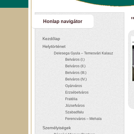
Honlap navigátor
Kezdőlap
Helytörténet
Delesega Gyula – Temesvári Kalauz
Belváros (I.)
Belváros (II.)
Belváros (III.)
Belváros (IV.)
Gyárváros
Erzsébetváros
Fratélia
Józsefváros
Szabadfalu
Ferencváros – Mehala
Személyiségek