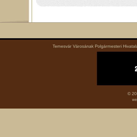
Temesvár Városának Polgármesteri Hivatala 
© 20
we