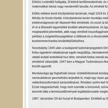
Eötvös Lorándtól hallgatja, őt tekinti tanítómesterének, é
matematikai iskola nagy mestereitől tanulta. Az elméleti fi
Előbb vidékre kerül középiskolai tanárnak, majd 1919 és 1
Mihály és Kuntz Aladár. A középiskolai tanári munkája mel
elektromágneses tér Maxwell-féle elméletét, és ezzel új 
ér el a Maxwell-egyenletek további alkalmazásával, és így
meglepetést jelentettek, akik nagy elméleti összefüggésekr
például a szigetelőanyagokban a töltések és a részecskék 
kvantummechanika továbbfejlődéséhez.
Novobátzky 1945 után a budapesti tudományegyetem Elméleti 
fizika egyetemi oktatásának egyik megújítója, iskolateremt
oktató-kutató kollektívát hoz létre; elméleti fizikai iskolá
elnökévé választják. 1947-ben a Magyar Tudományos Akad
között ugyanitt.
Munkássága így foglalható össze: érdeklődésének középpontj
nemeuklideszi geometriára terjedtek ki, majd egy olyan ge
vektortranszformáció bevezetésével. Röviden szólni kell
Ezzel magyarázható, hogy nem szerette a bonyolult, szöve
bennük látta a természettörvények legáltalánosabb megf
1967. december 20-án hunyt el Budapesten. Emlékét az Eötv