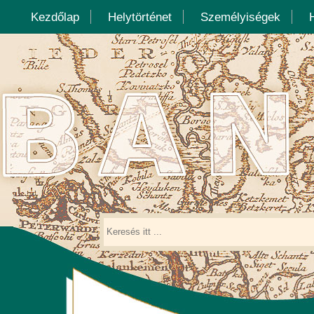
Kezdőlap
Helytörténet
Személyiségek