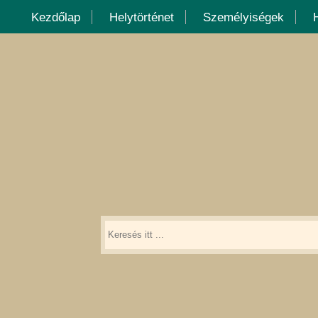
Kezdőlap
Helytörténet
Személyiségek