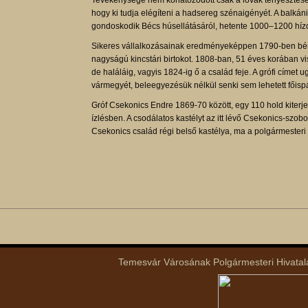
Tevékenysége nem korlátozódott csak a lovak tenyésztésére
hogy ki tudja elégíteni a hadsereg szénaigényét. A balkán
gondoskodik Bécs húsellátásáról, hetente 1000–1200 hízott
Sikeres vállalkozásainak eredményeképpen 1790-ben bérb
nagyságú kincstári birtokot. 1808-ban, 51 éves korában vi
de haláláig, vagyis 1824-ig ő a család feje. A grófi címe
vármegyét, beleegyezésük nélkül senki sem lehetett főisp
Gróf Csekonics Endre 1869-70 között, egy 110 hold kiterjed
ízlésben. A csodálatos kastélyt az itt lévő Csekonics-szob
Csekonics család régi belső kastélya, ma a polgármesteri hi
Temesvár Városának Polgármesteri Hivatala 