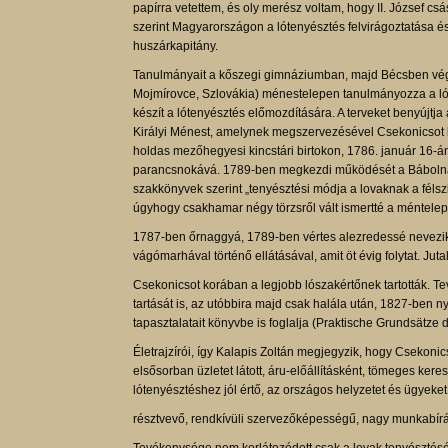
papírra vetettem, és oly merész voltam, hogy II. József c
szerint Magyarországon a lótenyésztés felvirágoztatása é
huszárkapitány.
Tanulmányait a kőszegi gimnáziumban, majd Bécsben vég
Mojmírovce, Szlovákia) ménestelepen tanulmányozza a lóte
készít a lótenyésztés előmozdítására. A terveket benyújt
Királyi Ménest, amelynek megszervezésével Csekonicsot
holdas mezőhegyesi kincstári birtokon, 1786. január 16-á
parancsnokává. 1789-ben megkezdi működését a Bábolnai 
szakkönyvek szerint „tenyésztési módja a lovaknak a félsz
úgyhogy csakhamar négy törzsről vált ismertté a méntelep: 
1787-ben őrnaggyá, 1789-ben vértes alezredessé nevezik 
vágómarhával történő ellátásával, amit öt évig folytat. Ju
Csekonicsot korában a legjobb lószakértőnek tartották. Tev
tartását is, az utóbbira majd csak halála után, 1827-ben 
tapasztalatait könyvbe is foglalja (Praktische Grundsätze 
Életrajzírói, így Kalapis Zoltán megjegyzik, hogy Csekoni
elsősorban üzletet látott, áru-előállításként, tömeges kere
lótenyésztéshez jól értő, az országos helyzetet és ügyeke
résztvevő, rendkívüli szervezőképességű, nagy munkabírás