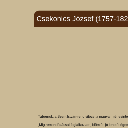
Csekonics József (1757-182
Tábornok, a Szent István-rend vitéze, a magyar ménesinté
„Míg remondázással foglalkoztam, időm és jó lehetőségem 