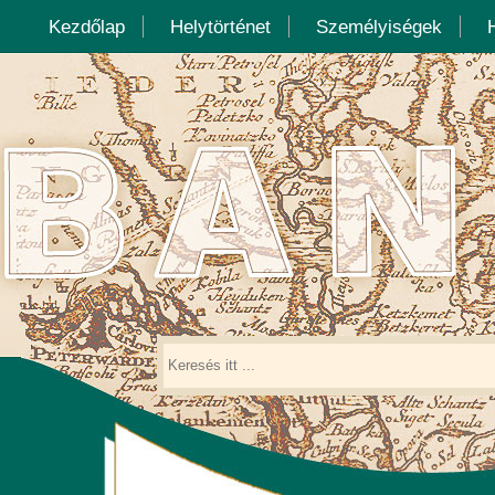
Kezdőlap
Helytörténet
Személyiségek