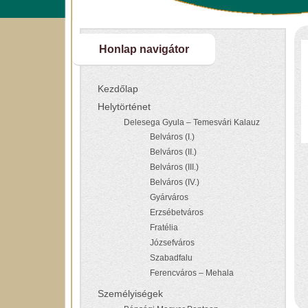
Honlap navigátor
Kezdőlap
Helytörténet
Delesega Gyula – Temesvári Kalauz
Belváros (I.)
Belváros (II.)
Belváros (III.)
Belváros (IV.)
Gyárváros
Erzsébetváros
Fratélia
Józsefváros
Szabadfalu
Ferencváros – Mehala
Személyiségek