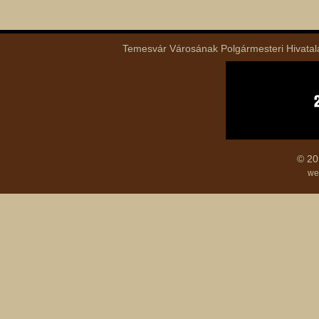
Temesvár Városának Polgármesteri Hivatala 
© 20
we