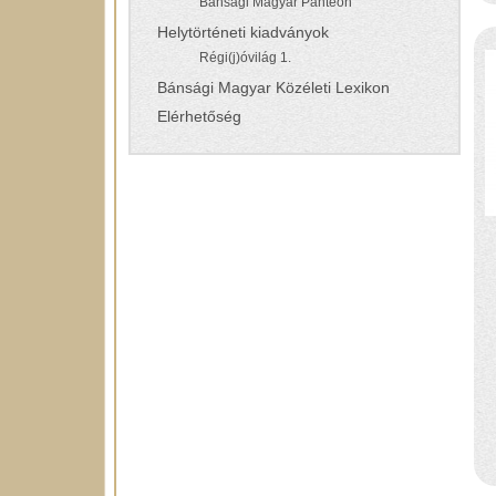
Bánsági Magyar Panteon
Helytörténeti kiadványok
Régi(j)óvilág 1.
Bánsági Magyar Közéleti Lexikon
Elérhetőség