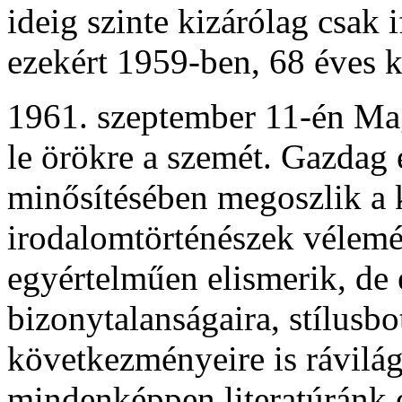
ideig szinte kizárólag csak i
ezekért 1959-ben, 68 éves ko
1961. szeptember 11-én Ma
le örökre a szemét. Gazdag
minősítésében megoszlik a k
irodalomtörténészek vélemén
egyértelműen elismerik, de 
bizonytalanságaira, stílusbo
következményeire is rávilá
mindenképpen literatúránk é