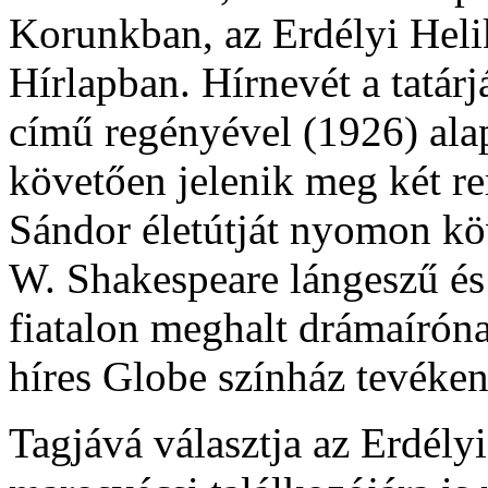
Korunkban, az Erdélyi Heli
Hírlapban. Hírnevét a tatárj
című regényével (1926) al
követően jelenik meg két 
Sándor életútját nyomon köv
W. Shakespeare lángeszű és 
fiatalon meghalt drámaírón
híres Globe színház tevéke
Tagjává választja az Erdélyi