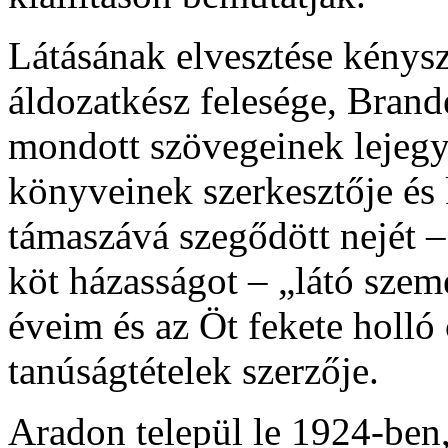
Látásának elvesztése kénysz
áldozatkész felesége, Brande
mondott szövegeinek lejegy
könyveinek szerkesztője és 
támaszává szegődött nejét 
köt házasságot – „látó szemé
éveim és az Öt fekete holló
tanúságtételek szerzője.
Aradon települ le 1924-ben, 