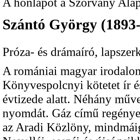
A honlapot a Szórvány Alap
Szántó György (1893
Próza- és drámaíró, lapszerke
A romániai magyar irodalo
Könyvespolcnyi kötetet ír é
évtizede alatt. Néhány műve
nyomdát. Gáz című regénye,
az Aradi Közlöny, mindmáig