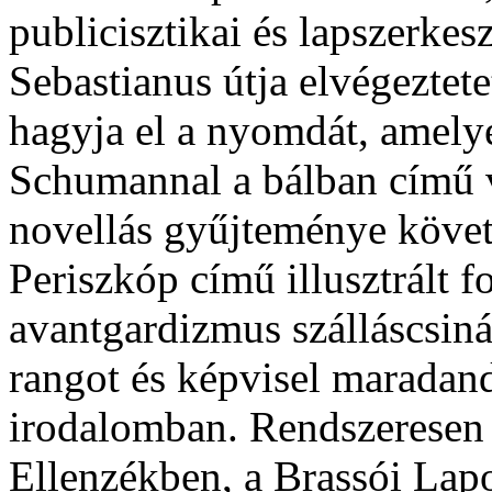
publicisztikai és lapszerkes
Sebastianus útja elvégeztet
hagyja el a nyomdát, amely
Schumannal a bálban című v
novellás gyűjteménye követ
Periszkóp című illusztrált f
avantgardizmus szálláscsinál
rangot és képvisel maradan
irodalomban. Rendszeresen 
Ellenzékben, a Brassói Lapo