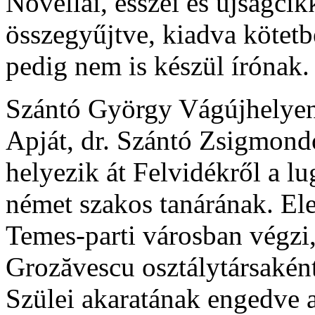
Novellái, esszéi és újságci
összegyűjtve, kiadva kötet
pedig nem is készül írónak.
Szántó György Vágújhelyen 
Apját, dr. Szántó Zsigmon
helyezik át Felvidékről a 
német szakos tanárának. El
Temes-parti városban végzi, 
Grozăvescu osztálytársaként 
Szülei akaratának engedve 