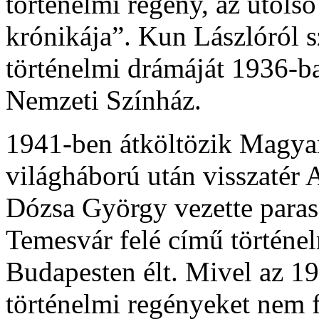
történelmi regény, az utols
krónikája”. Kun Lászlóról s
történelmi drámáját 1936-ba
Nemzeti Színház.
1941-ben átköltözik Magya
világháború után visszatér 
Dózsa György vezette paras
Temesvár felé című történel
Budapesten élt. Mivel az 19
történelmi regényeket nem 