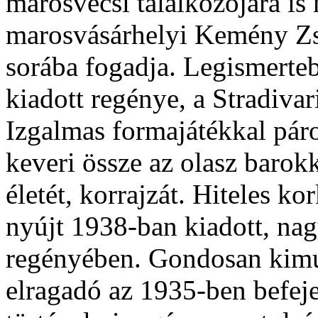
marosvécsi találkozójára is
marosvásárhelyi Kemény Zs
sorába fogadja. Legismerteb
kiadott regénye, a Stradiva
Izgalmas formajátékkal páros
keveri össze az olasz barok
életét, korrajzát. Hiteles k
nyújt 1938-ban kiadott, na
regényében. Gondosan kimun
elragadó az 1935-ben befej