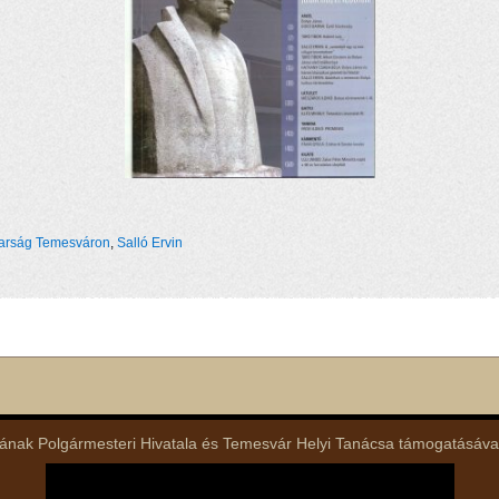
arság Temesváron
,
Salló Ervin
nak Polgármesteri Hivatala és Temesvár Helyi Tanácsa támogatásával lé