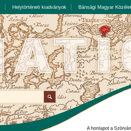
k
Helytörténeti kiadványok
Bánsági Magyar Közélet
A honlapot a Szórván