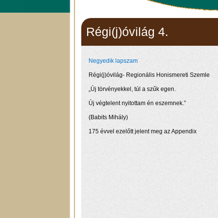
Régi(j)óvilág 4.
Negyedik lapszam
Régi(j)óvilág- Regionális Honismereti Szemle
„Új törvényekkel, túl a szűk egen.
Új végtelent nyitottam én eszemnek.”
(Babits Mihály)
175 évvel ezelőtt jelent meg az Appendix