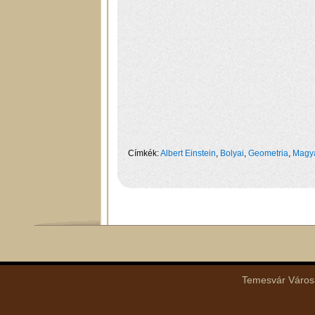
Címkék:
Albert Einstein
,
Bolyai
,
Geometria
,
Magy
Temesvár Városá