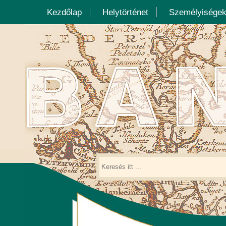
Kezdőlap
Helytörténet
Személyisége