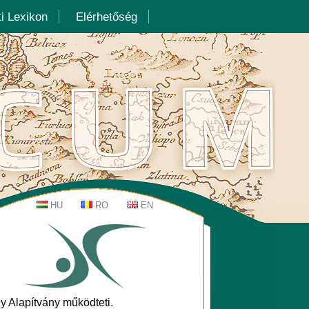
i Lexikon
Elérhetőség
y Alapítvány működteti.