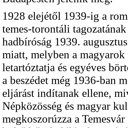
1928 elejétől 1939-ig a ro
temes-torontáli tagozatának 
hadbíróság 1939. augusztus
miatt, melyben a magyarok e
letartóztatja és egyéves bö
a beszédet még 1936-ban mo
eljárást indítanak ellene, m
Népközösség és magyar kul
megkoszorúzza a Temesvár m