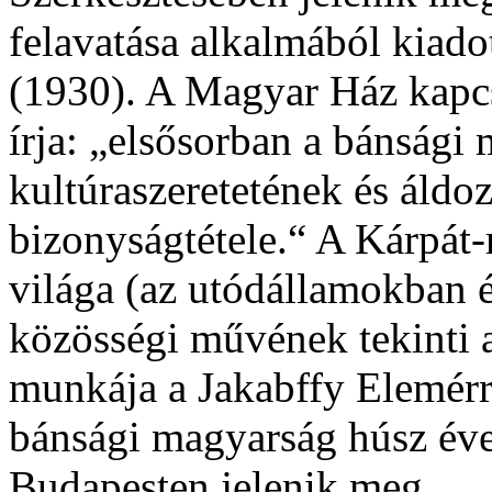
felavatása alkalmából kia
(1930). A Magyar Ház kapcs
írja: „elsősorban a bánsági
kultúraszeretetének és áld
bizonyságtétele.“ A Kárpát
világa (az utódállamokban 
közösségi művének tekinti 
munkája a Jakabffy Elemérr
bánsági magyarság húsz év
Budapesten jelenik meg.