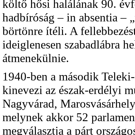
költő hősi halálának 90. év
hadbíróság – in absentia – „
börtönre ítéli. A fellebbezé
ideiglenesen szabadlábra he
átmenekülnie.
1940-ben a második Teleki-
kinevezi az észak-erdélyi 
Nagyvárad, Marosvásárhely)
melynek akkor 52 parlament
megválasztja a párt országo