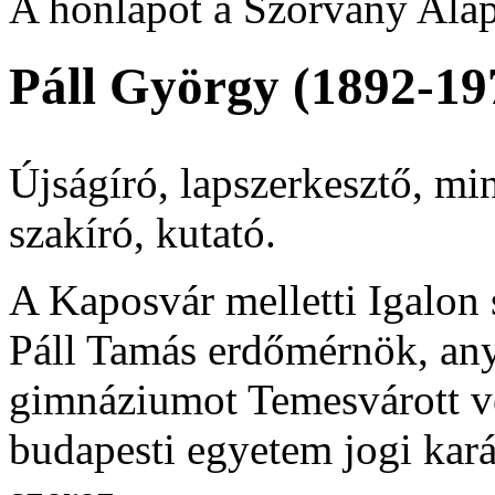
A honlapot a Szórvány Alap
Páll György (1892-19
Újságíró, lapszerkesztő, mini
szakíró, kutató.
A Kaposvár melletti Igalon s
Páll Tamás erdőmérnök, any
gimnáziumot Temesvárott vé
budapesti egyetem jogi karán