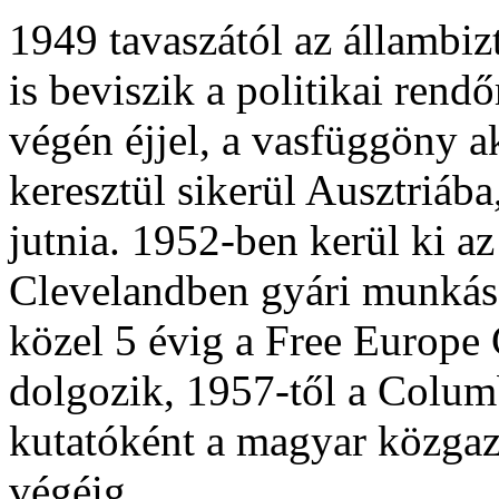
1949 tavaszától az állambiz
is beviszik a politikai ren
végén éjjel, a vasfüggöny 
keresztül sikerül Ausztriáb
jutnia. 1952-ben kerül ki a
Clevelandben gyári munkás,
közel 5 évig a Free Europe
dolgozik, 1957-től a Colum
kutatóként a magyar közgaz
végéig.