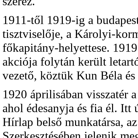
szerez.
1911-től 1919-ig a budapes
tisztviselője, a Károlyi-ko
főkapitány-helyettese. 1919
akciója folytán került leta
vezető, köztük Kun Béla és
1920 áprilisában visszatér 
ahol édesanyja és fia él. It
Hírlap belső munkatársa, az 
Szerkesztésében jelenik me