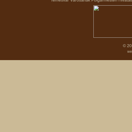
Temesvár Városának Polgármesteri Hivatala 
© 20
we