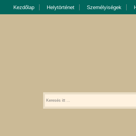
Kezdőlap
Helytörténet
Személyiségek