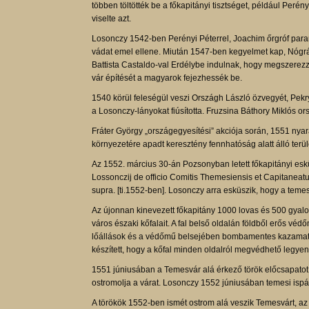
többen töltötték be a főkapitányi tisztséget, például Peré
viselte azt.
Losonczy 1542-ben Perényi Péterrel, Joachim őrgróf paranc
vádat emel ellene. Miután 1547-ben kegyelmet kap, Nógr
Battista Castaldo-val Erdélybe indulnak, hogy megszerez
vár építését a magyarok fejezhessék be.
1540 körül feleségül veszi Országh László özvegyét, Pekry
a Losonczy-lányokat fiúsította. Fruzsina Báthory Miklós 
Fráter György „országegyesítési” akciója során, 1551 nya
környezetére apadt keresztény fennhatóság alatt álló terü
Az 1552. március 30-án Pozsonyban letett főkapitányi e
Lossonczij de officio Comitis Themesiensis et Capitaneatu
supra. [ti.1552-ben]. Losonczy arra esküszik, hogy a teme
Az újonnan kinevezett főkapitány 1000 lovas és 500 gyalog
város északi kőfalait. A fal belső oldalán földből erős v
lőállások és a védőmű belsejében bombamentes kazamaták
készített, hogy a kőfal minden oldalról megvédhető legyen
1551 júniusában a Temesvár alá érkező török előcsapato
ostromolja a várat. Losonczy 1552 júniusában temesi isp
A törökök 1552-ben ismét ostrom alá veszik Temesvárt, a