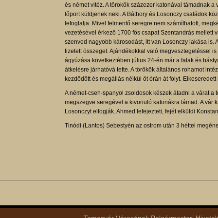
és német vitéz. A törökök százezer katonával támadnak a v
lőport küldjenek neki. A Báthory és Losonczy családok köz
lefoglalja. Mivel felmentő seregre nem számíthatott, megké
vezetésével érkező 1700 fős csapat Szentandrás mellett 
szenved nagyobb károsodást, itt van Losonczy lakása is. A 
fizetett összeget. Ajándékokkal való megvesztegetéssel is
ágyúzása következtében július 24-én már a falak és bástyák
átkelésre járhatóvá tette. A törökök általános rohamot inté
kezdődött és megállás nélkül öt órán át folyt. Elkeseredett
A német-cseh-spanyol zsoldosok készek átadni a várat a 
megszegve seregével a kivonuló katonákra támad. A vár k
Losonczyt elfogják. Ahmed lefejezteti, fejét elküldi Konsta
Tinódi (Lantos) Sebestyén az ostrom után 3 héttel megének