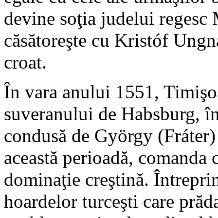
devine soţia judelui regesc
căsătoreşte cu Kristóf Ungn
croat.
În vara anului 1551, Timiş
suveranului de Habsburg, în
condusă de György (Fráter)
această perioadă, comanda ce
dominaţie creştină. Întrepri
hoardelor turceşti care prăd