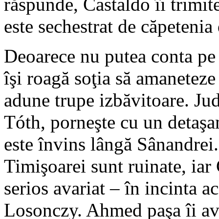
răspunde, Castaldo îi trimit
este sechestrat de căpetenia
Deoarece nu putea conta pe s
îşi roagă soţia să amaneteze 
adune trupe izbăvitoare. Ju
Tóth, porneşte cu un detaşa
este învins lângă Sânandrei.
Timişoarei sunt ruinate, iar
serios avariat – în incinta a
Losonczy. Ahmed paşa îi av