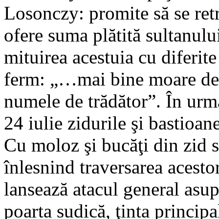
Losonczy: promite să se retr
ofere suma plătită sultanulu
mituirea acestuia cu diferi
ferm: „…mai bine moare de z
numele de trădător”. În urma
24 iulie zidurile şi bastioan
Cu moloz şi bucăţi din zid s
înlesnind traversarea acestor
lansează atacul general asupr
poarta sudică, ţinta princip