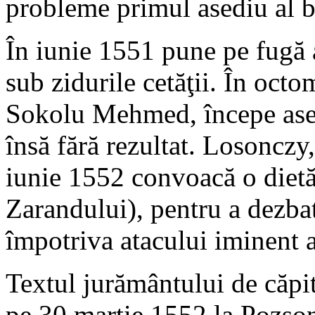
probleme primul asediu al 
În iunie 1551 pune pe fugă 
sub zidurile cetăţii. În oct
Sokolu Mehmed, începe asedi
însă fără rezultat. Losonczy,
iunie 1552 convoacă o dietă
Zarandului), pentru a dezba
împotriva atacului iminent al
Textul jurământului de căpi
pe 30 martie 1552 la Pozsony