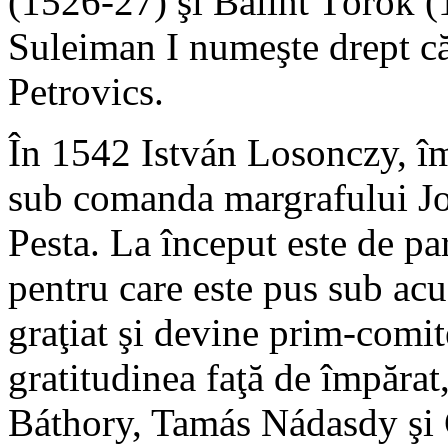
(1526-27) şi Bálint Török 
Suleiman I numeşte drept că
Petrovics.
În 1542 István Losonczy, îm
sub comanda margrafului Jo
Pesta. La început este de pa
pentru care este pus sub acu
graţiat şi devine prim-comi
gratitudinea faţă de împăra
Báthory, Tamás Nádasdy şi G