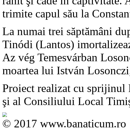
rănit şi cade în captivitate.
trimite capul său la Constan
La numai trei săptămâni du
Tinódi (Lantos) imortalizeaz
Az vég Temesvárban Losoncz
moartea lui István Losonczi,
Proiect realizat cu sprijinu
şi al Consiliului Local Timi
© 2017 www.banaticum.ro