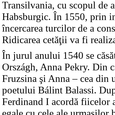
Transilvania, cu scopul de a
Habsburgic. În 1550, prin im
încercarea turcilor de a cons
Ridicarea cetăţii va fi real
În jurul anului 1540 se căsă
Országh, Anna Pekry. Din căs
Fruzsina şi Anna – cea din 
poetului Bálint Balassi. Du
Ferdinand I acordă fiicelor 
egale cu cele ale urmaşilor 