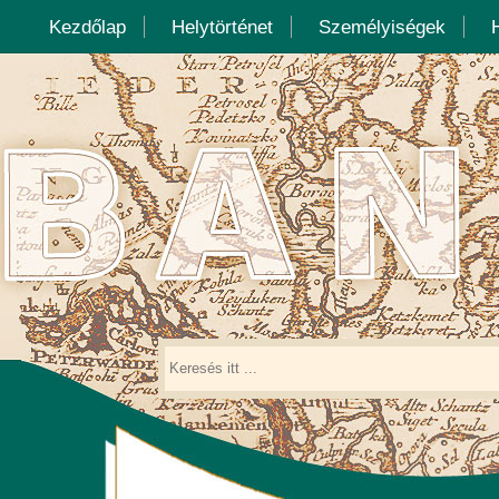
Kezdőlap
Helytörténet
Személyiségek