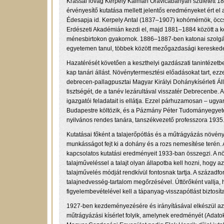
Krassai lovag Kerpely Kálmán Oravicabányán született 18
érvényesítő kutatása mellett jelentős eredményeket ért 
Édesapja id. Kerpely Antal (1837–1907) kohómérnök, öccs
Erdészeti Akadémián kezdi el, majd 1881–1884 között a k
ménesbirtokon gyakornok. 1886–1887-ben katonai szolgálat
egyetemen tanul, többek között mezőgazdasági kereskede
Hazatérését követően a keszthelyi gazdászati tanintézet
kap tanári állást. Növénytermesztési előadásokat tart, ezz
debrecen-pallagpusztai Magyar Királyi Dohánykísérleti Á
tisztségét, de a tanév lezárultával visszatér Debrecenbe.
igazgatói feladatait is ellátja. Ezzel párhuzamosan – ugy
Budapestre költözik, és a Pázmány Péter Tudományegyet
nyilvános rendes tanára, tanszékvezető professzora 1935.
Kutatásai főként a talajerőpótlás és a műtrágyázás növényé
munkásságot fejt ki a dohány és a rozs nemesítése terén. 
kapcsolatos kutatási eredményeit 1933-ban összegzi. A nö
talajműveléssel a talajt olyan állapotba kell hozni, hogy
talajművelés módját rendkívül fontosnak tartja. A századfo
talajnedvesség-tartalom megőrzésével. Úttörőként vallja,
figyelembevételével kell a tápanyag-visszapótlást biztosíta
1927-ben kezdeményezésére és irányításával elkészül az or
műtrágyázási kísérlet folyik, amelynek eredményét (Ada