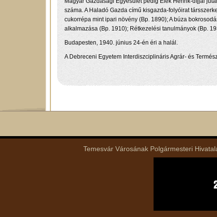
Magyar Gazdasági Egyesület pedig Elek Henrik-díjjal jutal
száma. A Haladó Gazda című kisgazda-folyóirat társszerke
cukorrépa mint ipari növény (Bp. 1890); A búza bokroso
alkalmazása (Bp. 1910); Rétkezelési tanulmányok (Bp. 19
Budapesten, 1940. június 24-én éri a halál.
A Debreceni Egyetem Interdiszciplináris Agrár- és Termés
Temesvár Városának Polgármesteri Hivatala 