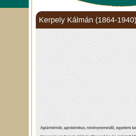
Kerpely Kálmán (1864-1940
Agrármérnök, agrokémikus, növénynemesítő, egyetemi ta