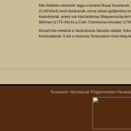
Már életében elismerik: tagja a londoni Royal Societynek, 
(Cu5FeSu4) nevű ásványnak, ezt az udvari gyűjtemény ren
kiadványnak, amely sok írást tartalmaz Magyarország termé
Böhmen (1775–84) és a Crell. Chemischen Annalen (179
Mozart róla mintázta a Varázsfuvola Sarastro alakját. Sok
kohászatának. S bár a miazmás Temesváron rövid ideig ta
Temesvár Városának Polgármesteri Hivatala 