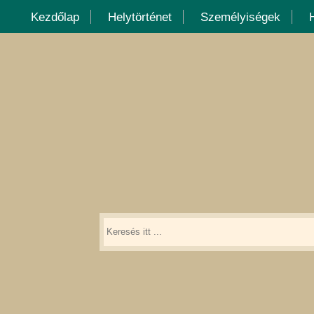
Kezdőlap
Helytörténet
Személyiségek