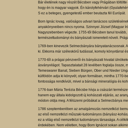
Bár életének nagy részét Bécsben vagy Prágában töltötte
hogy én is magyar vagyok. Én károlyfehérvári (Gyulafehér
S ez a beteges, gyengetestű ember beutazta fél Európát.
Born Ignác lovag, valóságos udvari tanácsos születésének h
anyakönyveiben nincs nyoma. Szinnyei József (Magyar írók 
Nagyszebenben végezte. 1755-től Bécsben tanul tovább,
természettudományi és bányászati ismereteit növeli. Prá
1769-ben kinevezik Selmecbányára bányatanácsosnak. A fiat
ki. Ekkorra már széleskörű tudással, komoly könyvtárral és
1770-től a prágai pénzverői és bányászati hivatal ülnökek
ásványvilágot. Tapasztalatait 28 levélben foglalja össze,
Temeswarer Banat, Sieben Bürgen, Ober und Nieder Ungarn.
külföldön adja ki könyvét, olyan formában, mintha 1770-ben
fontossága rendkívüli, mivel a bánsági mineralógia és ko
1776-ban Mária Terézia Bécsbe hívja a császári természe
hanem egy általa kidolgozott új kohászati eljárás, az ar
módon oldja meg. A félüzemi próbákat a Selmecbánya mell
1786 szeptemberében az amalgámozás nemzetközi bemutatá
az első nemzetközi műszaki-tudományos (bányász-kohász)
ez a világ első nemzetközi tudományos társasága. A célkit
érdekében. Nem véletlen, hogy Born Ignácot sokan alkimis