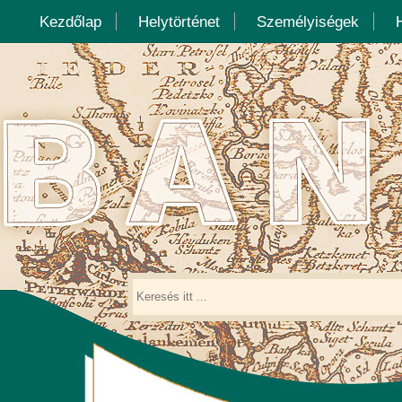
Kezdőlap
Helytörténet
Személyiségek