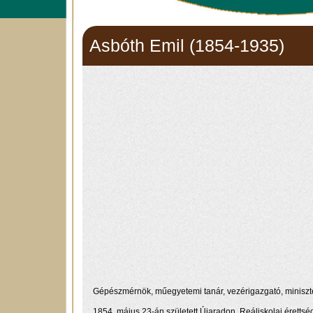
Asbóth Emil (1854-1935)
Gépészmérnök, műegyetemi tanár, vezérigazgató, miniszte
1854. május 23-án született Újaradon. Reáliskolai éretts