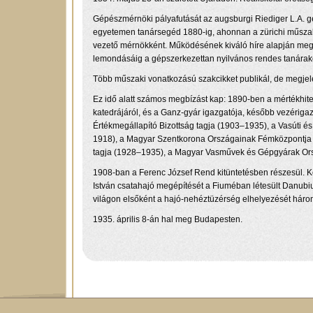
Gépészmérnöki pályafutását az augsburgi Riediger L.A. gé
egyetemen tanársegéd 1880-ig, ahonnan a zürichi műszak
vezető mérnökként. Működésének kiváló híre alapján meghí
lemondásáig a gépszerkezettan nyilvános rendes tanáraké
Több műszaki vonatkozású szakcikket publikál, de megjelen
Ez idő alatt számos megbízást kap: 1890-ben a mértékhite
katedrájáról, és a Ganz-gyár igazgatója, később vezériga
Értékmegállapító Bizottság tagja (1903–1935), a Vasúti és
1918), a Magyar Szentkorona Országainak Fémközpontja 
tagja (1928–1935), a Magyar Vasművek és Gépgyárak Ors
1908-ban a Ferenc József Rend kitüntetésben részesül. K
István csatahajó megépítését a Fiuméban létesült Danubiu
világon elsőként a hajó-nehéztüzérség elhelyezését hár
1935. április 8-án hal meg Budapesten.