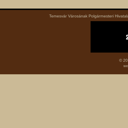
Temesvár Városának Polgármesteri Hivatala 
© 20
we