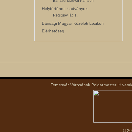
Bánsági Magyar Panteon
Helytörténeti kiadványok
Régi(j)óvilág 1.
Bánsági Magyar Közéleti Lexikon
Elérhetőség
Temesvár Városának Polgármesteri Hivatala 
© 20