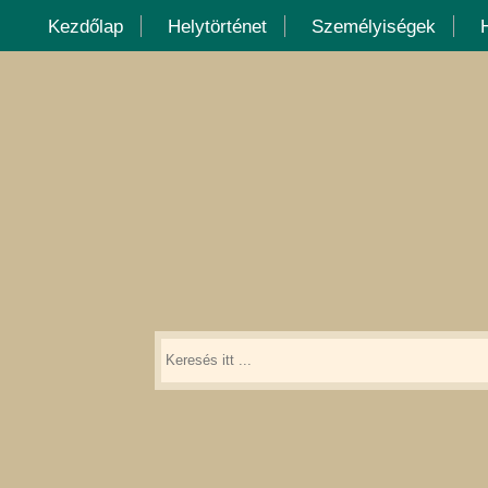
Kezdőlap
Helytörténet
Személyiségek