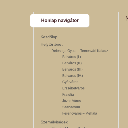
Honlap navigátor
Kezdőlap
Helytörténet
Delesega Gyula – Temesvári Kalauz
Belváros (I.)
Belváros (II.)
Belváros (III.)
Belváros (IV.)
Gyárváros
Erzsébetváros
Fratélia
Józsefváros
Szabadfalu
Ferencváros – Mehala
Személyiségek