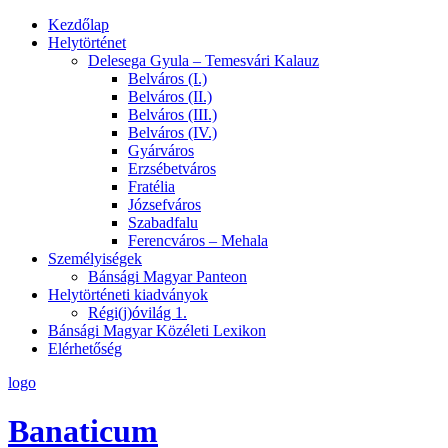
Kezdőlap
Helytörténet
Delesega Gyula – Temesvári Kalauz
Belváros (I.)
Belváros (II.)
Belváros (III.)
Belváros (IV.)
Gyárváros
Erzsébetváros
Fratélia
Józsefváros
Szabadfalu
Ferencváros – Mehala
Személyiségek
Bánsági Magyar Panteon
Helytörténeti kiadványok
Régi(j)óvilág 1.
Bánsági Magyar Közéleti Lexikon
Elérhetőség
logo
Banaticum