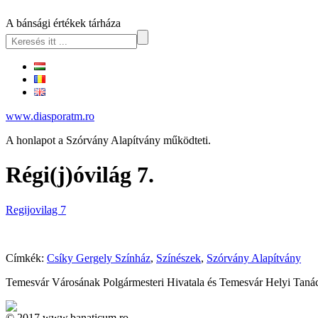
A bánsági értékek tárháza
www.diasporatm.ro
A honlapot a Szórvány Alapítvány működteti.
Régi(j)óvilág 7.
Regijovilag 7
Címkék:
Csíky Gergely Színház
,
Színészek
,
Szórvány Alapítvány
Temesvár Városának Polgármesteri Hivatala és Temesvár Helyi Tanácsa
© 2017 www.banaticum.ro