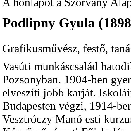
A honlapot a Szórvány Alap
Podlipny Gyula (1898
Grafikusművész, festő, taná
Vasúti munkáscsalád hatodi
Pozsonyban. 1904-ben gyer
elveszíti jobb karját. Iskol
Budapesten végzi, 1914-ben 
Vesztróczy Manó esti kurzu