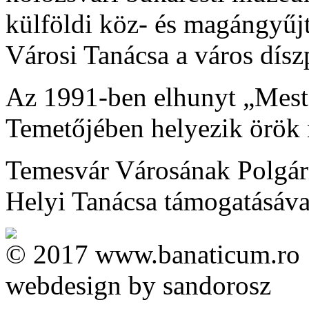
külföldi köz- és magángyű
Városi Tanácsa a város dísz
Az 1991-ben elhunyt „Meste
Temetőjében helyezik örök
Temesvár Városának Polgárm
Helyi Tanácsa támogatásával 
© 2017 www.banaticum.ro
webdesign by sandorosz