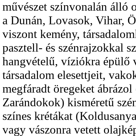
művészet színvonalán álló o
a Dunán, Lovasok, Vihar, Ö
viszont kemény, társadalomkr
pasztell- és szénrajzokkal s
hangvételű, víziókra épülő v
társadalom elesettjeit, vako
megfáradt öregeket ábrázol 
Zarándokok) kisméretű szén
színes krétákat (Koldusanya
vagy vászonra vetett olajké