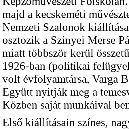
Képzőművészeti Főiskolán. 
majd a kecskeméti művésztel
Nemzeti Szalonok kiállítás
osztozik a Szinyei Merse Pá
miatt többször kerül összet
1926-ban (politikai felügyel
volt évfolyamtársa, Varga 
Együtt nyitják meg a temesvá
Közben saját munkáival be
Első kiállításain színes, na