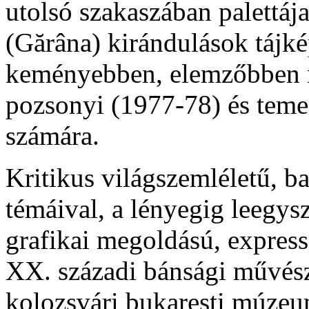
utolsó szakaszában palettáj
(Gărâna) kirándulások tájké
keményebben, elemzőbben me
pozsonyi (1977-78) és temes
számára.
Kritikus világszemléletű, bal
témáival, a lényegig leegysze
grafikai megoldású, express
XX. századi bánsági művész
kolozsvári bukaresti múze