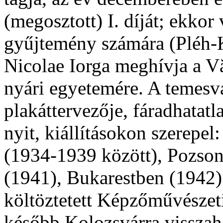
(megosztott) I. díját; ekkor 
gyűjtemény számára (Pléh-Kr
Nicolae Iorga meghívja a Vă
nyári egyetemére. A temes
plakáttervezője, fáradhatatl
nyit, kiállításokon szerepe
(1934-1939 között), Pozso
(1941), Bukarestben (1942)
költöztetett Képzőművészet
később Kolozsvárra visszahel