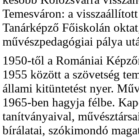
Temesváron: a visszaállíto
Tanárképző Főiskolán oktat
művészpedagógiai pálya ut
1950-től a Romániai Képzőm
1955 között a szövetség te
állami kitüntetést nyer. M
1965-ben hagyja félbe. Ka
tanítványaival, művésztársa
bírálatai, szókimondó magata