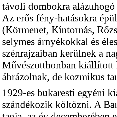
távoli dombokra alázuhogó 
Az erős fény-hatásokra épü
(Körmenet, Kíntornás, Rőzs
selymes árnyékokkal és éles
szénrajzaiban kerülnek a n
Művészotthonban kiállított
ábrázolnak, de kozmikus ta
1929-es bukaresti egyéni kiá
szándékozik költözni. A Ba
tagja, az év decemberében e