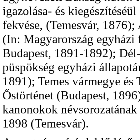
igazolása- és kiegészítéséü
fekvése, (Temesvár, 1876); 
(In: Magyarország egyházi f
Budapest, 1891-1892); Dél
püspökség egyházi állapotá
1891); Temes vármegye és T
Őstörténet (Budapest, 1896
kanonokok névsorozatának ki
1898 (Temesvár).