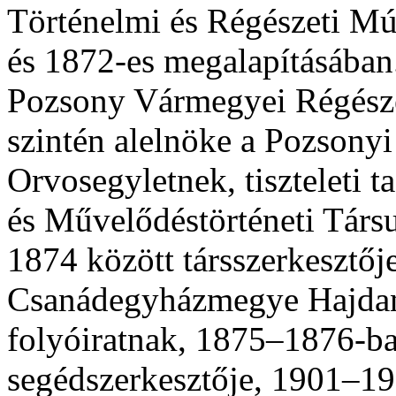
Történelmi és Régészeti M
és 1872-es megalapításában.
Pozsony Vármegyei Régésze
szintén alelnöke a Pozsony
Orvosegyletnek, tiszteleti 
és Művelődéstörténeti Társu
1874 között társszerkesztőj
Csanádegyházmegye Hajdan
folyóiratnak, 1875–1876-ba
segédszerkesztője, 1901–1