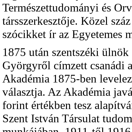
Természettudományi és Orv
társszerkesztője. Közel száz 
szócikket ír az Egyetemes 
1875 után szentszéki ülnök 
Györgyről címzett csanádi
Akadémia 1875-ben levelez
választja. Az Akadémia javá
forint értékben tesz alapítv
Szent István Társulat tudo
munkájában. 1911-től 1916-