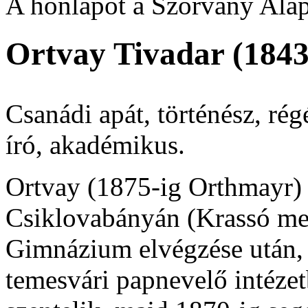
A honlapot a Szórvány Alap
Ortvay Tivadar (184
Csanádi apát, történész, rég
író, akadémikus.
Ortvay (1875-ig Orthmayr) 
Csiklovabányán (Krassó meg
Gimnázium elvégzése után, 1
temesvári papnevelő intéze