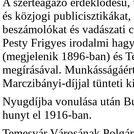
A szerteágazó érdeklődésű, ú
és közjogi publicisztikákat,
beszámolókat és vadászati 
Pesty Frigyes irodalmi hag
(megjelenik 1896-ban) és 
megírásával. Munkásságáér
Marczibányi-díjjal tünteti ki
Nyugdíjba vonulása után Bu
hunyt el 1916-ban.
Temesvár Városának Polgárm