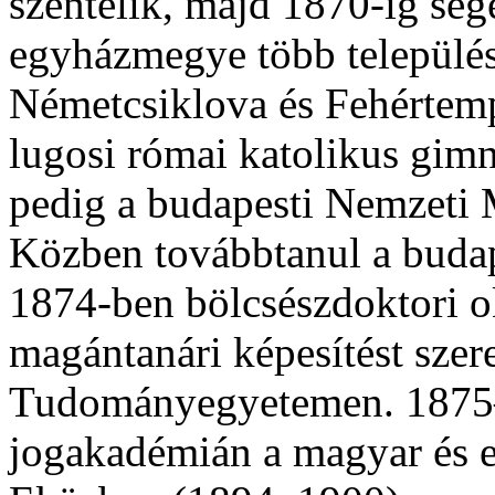
szentelik, majd 1870-ig seg
egyházmegye több település
Németcsiklova és Fehértem
lugosi római katolikus gim
pedig a budapesti Nemzeti 
Közben továbbtanul a bud
1874-ben bölcsészdoktori o
magántanári képesítést szer
Tudományegyetemen. 1875–
jogakadémián a magyar és e