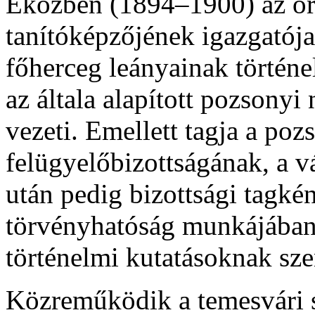
Eközben (1894–1900) az or
tanítóképzőjének igazgatój
főherceg leányainak történ
az általa alapított pozson
vezeti. Emellett tagja a po
felügyelőbizottságának, a vá
után pedig bizottsági tagkén
törvényhatóság munkájában.
történelmi kutatásoknak szen
Közreműködik a temesvári 