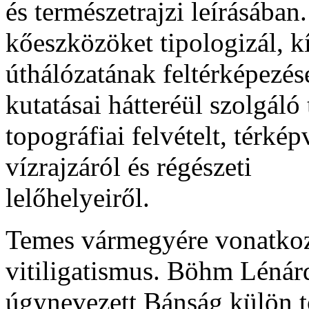
és természetrajzi leírásában
kőeszközöket tipologizál, kí
úthálózatának feltérképezés
kutatásai hátteréül szolgál
topográfiai felvételt, térké
vízrajzáról és régészeti
lelőhelyeiről.
Temes vármegyére vonatkozó
vitiligatismus. Böhm Léná
úgynevezett Bánság külön 