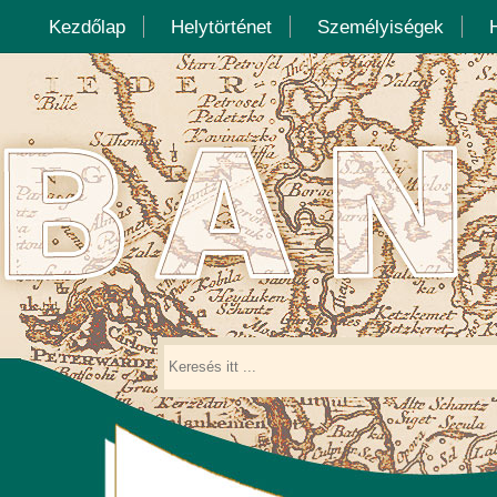
Kezdőlap
Helytörténet
Személyiségek