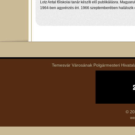
Lotz Antal főiskolai tanár készíti elő publikálásra. Magyar
1964-ben agyvérzés éri. 1966 szeptemberében halálozik e
Temesvár Városának Polgármesteri Hivatala 
© 20
we