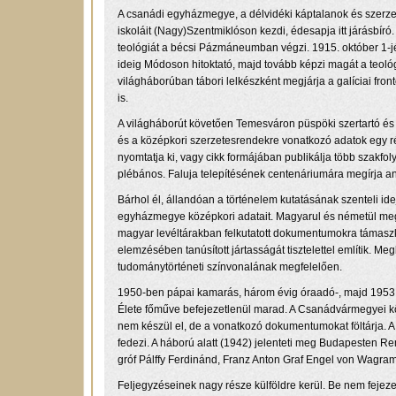
A csanádi egyházmegye, a délvidéki káptalanok és szerze
iskoláit (Nagy)Szentmiklóson kezdi, édesapja itt járásbíró.
teológiát a bécsi Pázmáneumban végzi. 1915. október 1-jé
ideig Módoson hitoktató, majd tovább képzi magát a teológ
világháborúban tábori lelkészként megjárja a galíciai fr
is.
A világháborút követően Temesváron püspöki szertartó és
és a középkori szerzetesrendekre vonatkozó adatok egy ré
nyomtatja ki, vagy cikk formájában publikálja több szakf
plébános. Faluja telepítésének centenáriumára megírja an
Bárhol él, állandóan a történelem kutatásának szenteli idej
egyházmegye középkori adatait. Magyarul és németül megj
magyar levéltárakban felkutatott dokumentumokra támaszko
elemzésében tanúsított jártasságát tisztelettel említik. 
tudománytörténeti színvonalának megfelelően.
1950-ben pápai kamarás, három évig óraadó-, majd 1953 u
Élete főműve befejezetlenül marad. A Csanádvármegyei kön
nem készül el, de a vonatkozó dokumentumokat föltárja. A
fedezi. A háború alatt (1942) jelenteti meg Budapesten 
gróf Pálffy Ferdinánd, Franz Anton Graf Engel von Wagram, 
Feljegyzéseinek nagy része külföldre kerül. Be nem fejezet