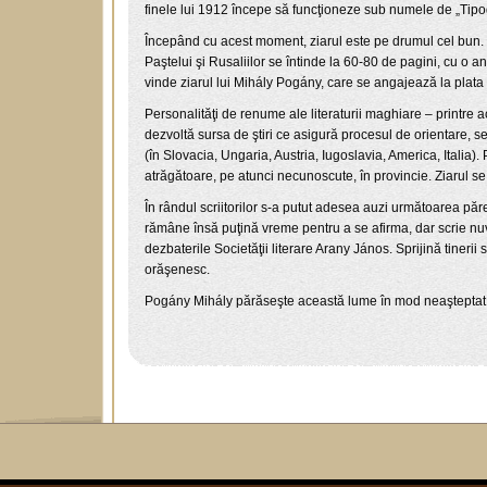
finele lui 1912 începe să funcţioneze sub numele de „Tipo
Începând cu acest moment, ziarul este pe drumul cel bun. F
Paştelui şi Rusaliilor se întinde la 60-80 de pagini, cu o 
vinde ziarul lui Mihály Pogány, care se angajează la plata t
Personalităţi de renume ale literaturii maghiare – printre 
dezvoltă sursa de ştiri ce asigură procesul de orientare, se
(în Slovacia, Ungaria, Austria, Iugoslavia, America, Italia).
atrăgătoare, pe atunci necunoscute, în provincie. Ziarul se 
În rândul scriitorilor s-a putut adesea auzi următoarea păre
rămâne însă puţină vreme pentru a se afirma, dar scrie nuvele
dezbaterile Societăţii literare Arany János. Sprijină tinerii 
orăşenesc.
Pogány Mihály părăseşte această lume în mod neaşteptat, 