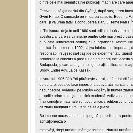
dintre cele mai semnificative publicaţii maghiare care apăr
Frecventează gimnaziul din Győr şi, după susţinerea bacalau
Győri Hírlap. O cunoaşte pe viitoarea sa soţie, Eugenia Fuc
care îşi va urma tatăl la conducerea ziarului Temesvári Hír
În Timişoara, deja în anii 1880 sunt editate două ziare cu t
acestui ziar care se va înscrie printre cele mai prestigio
publicate Temesvarer Zeitung, Südungarische Reform, Neu
politică. În toamna lui 1902, câţiva intelectualii importanţ
responsabil reuşesc să-l câştige pe experimentatul ziarist P
scoaterea la concurs a postului de editor adjunct; acesta 
Budapesta, şi care aparţine noii generaţii ai literaturii ma
Bródy, Endre Ady, Lajos Kassák.
În vara lui 1906 Bíró Pál părăseşte ziarul, iar fondatorii 
de editare, ceea ce face imposibilă adevărata muncă jurnalis
necunoscute. Avându-l pe Mihály Pogány în fruntea ziarului
propriile principii de jurnalistică modernă. Activitatea edit
Însă condiţiile materiale sunt potrivnice, creditorii continu
ca ziarul menţinut cu multă trudă să eşueze.
Se impune necesitatea unei tipografii proprii, motiv pentr
achiziţionează o
rotativăşi, drept urmare, măreşte formatul ziarului urmând 