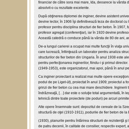
financiar de către sora mai mare, Ida, deoarece la vârsta 
absolvit-o cu rezultate excelente.
După obţinerea diplomei de inginer, devine asistent univers
devine lector, în 1906 îşi definitivează teza de doctorat c
profesor pentru disciplina structuri de fier beton. În 1907, f
profesor agregat (conferenţiar), iar în 1920 devine profesor 
Această catedră o conduce până la vârsta de 80 de ani, an
De-a lungul carierei a ocupat mai multe funcţii în viaţa un
care lucrează, înfiinţează un laborator pentru analiza struc
structurilor de fier beton din Ungaria. În anul 1938 este 
pentru perfecţionarea inginerilor, fiindu-i şi primul directo
(1949-1953), este organizatorul, mai apoi, până în anul pens
Ca inginer proiectant a realizat mai multe opere excepţio
podul de pe Liget-út), proiectat în anul 1909; proiectul a 
grinzi de fier beton cu cea mai mare deschidere. Inginerii 
îndrăzneaţă, […] dar este o soluţie total argumentată, în 
tehnică dintre toate proiectele (de poduri) pe arcuri primite
Alte opere însemnate sunt: depozitul de cereale de la Szege
structură de oţel (1910-1911), podurile de fier beton de
(1930), planurile pentru întărirea structurii de rezistenţă
de patru decenii, în calitate de consilier, respectiv expert, 