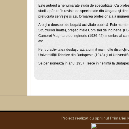
Este autorul a nenumărate studii de specialitate. Ca profeso
studii apărute în reviste de specialitate din Ungaria şi din
prelucrată serveşte şi azi, formarea profesională a ingineri
Are şi o deosebit de bogată activitate publică. Este membr
Structurilor Înalte), preşedintele Comisiei de Inginerie şi 
Camerei Maghiare de Inginerie (1936-42), membru al camere
etc.
Pentru activitatea desfăşurată a primit mai multe distincţii
Universităţii Tehnice din Budapesta (1948) şi al Universită
Se pensionează în anul 1957. Trece în nefiinţă la Budapes
Proiect realizat cu sprijinul Primăriei