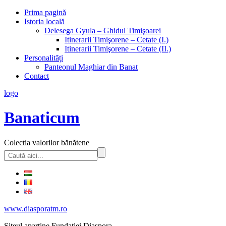
Prima pagină
Istoria locală
Delesega Gyula – Ghidul Timişoarei
Itinerarii Timişorene – Cetate (I.)
Itinerarii Timişorene – Cetate (II.)
Personalități
Panteonul Maghiar din Banat
Contact
logo
Banaticum
Colectia valorilor bănătene
www.diasporatm.ro
Siteul aparţine Fundaţiei Diaspora.