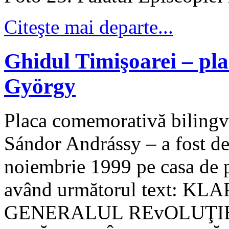
Citeşte mai departe...
Ghidul Timişoarei – p
György
Placa comemorativă bilingvă
Sándor Andrássy – a fost de
noiembrie 1999 pe casa de p
având următorul text: 
GENERALUL REvOLUŢIEI