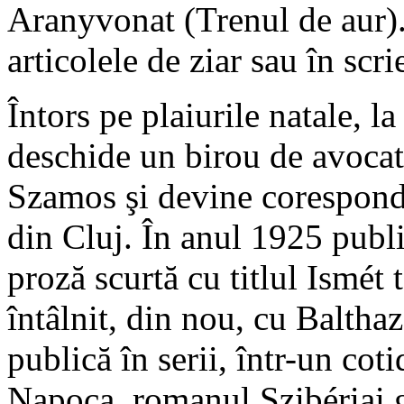
Aranyvonat (Trenul de aur).
articolele de ziar sau în scri
Întors pe plaiurile natale, 
deschide un birou de avocatu
Szamos şi devine coresponde
din Cluj. În anul 1925 publi
proză scurtă cu titlul Ismé
întâlnit, din nou, cu Balthaz
publică în serii, într-un cot
Napoca, romanul Szibériai g