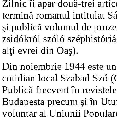
Zilnic îi apar două-trei artic
termină romanul intitulat S
şi publică volumul de proze
zsidókról szóló széphistóriá
alţi evrei din Oaş).
Din noiembrie 1944 este un 
cotidian local Szabad Szó (
Publică frecvent în revistel
Budapesta precum şi în Utun
voluntar al Uniunii Popular