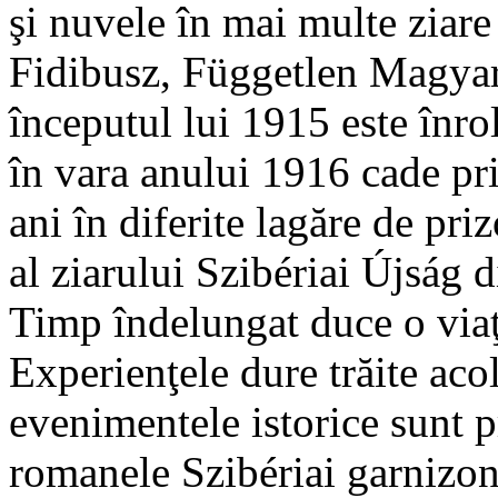
şi nuvele în mai multe ziar
Fidibusz, Független Magyar
începutul lui 1915 este înrol
în vara anului 1916 cade pri
ani în diferite lagăre de pri
al ziarului Szibériai Újság 
Timp îndelungat duce o viaţ
Experienţele dure trăite acol
evenimentele istorice sunt p
romanele Szibériai garnizon