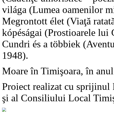
világa (Lumea oamenilor mici
Megrontott élet (Viaţă rat
kópéságai (Prostioarele lu
Cundri és a többiek (Aventur
1948).
Moare în Timişoara, în anu
Proiect realizat cu sprijinu
şi al Consiliului Local Timi