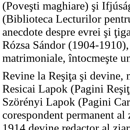
(Poveşti maghiare) şi Ifjú
(Biblioteca Lecturilor pentru
anecdote despre evrei şi ţig
Rózsa Sándor (1904-1910), 
matrimoniale, întocmeşte u
Revine la Reşiţa şi devine, m
Resicai Lapok (Pagini Reşiţ
Szörényi Lapok (Pagini Cara
corespondent permanent al z
1914 devine redactor al zia