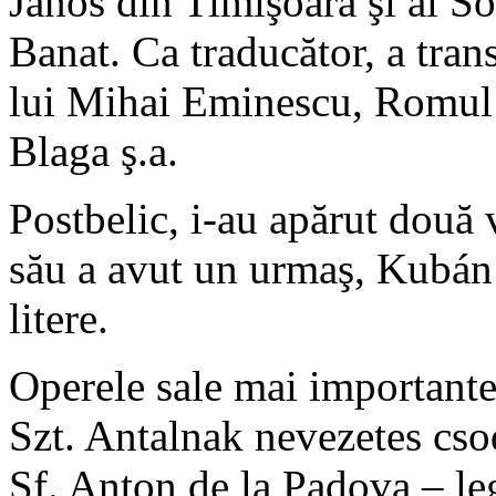
János din Timişoara şi al So
Banat. Ca traducător, a tran
lui Mihai Eminescu, Romul
Blaga ş.a.
Postbelic, i-au apărut două 
său a avut un urmaş, Kubán 
litere.
Operele sale mai importante
Szt. Antalnak nevezetes cso
Sf. Anton de la Padova – le