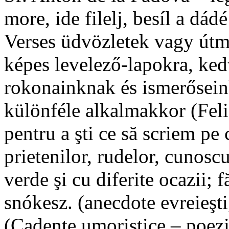
more, ide filelj, besíl a dád
Verses üdvözletek vagy útmu
képes levelező-lapokra, ked
rokonainknak és ismerősein
különféle alkalmakkor (Felic
pentru a şti ce să scriem pe c
prietenilor, rudelor, cunoscu
verde şi cu diferite ocazii; 
snókesz. (anecdote evreieşt
(Cadenţe umoristice – poezi