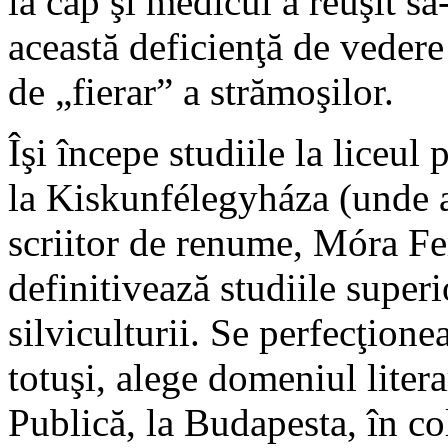
la cap şi medicul a reuşit s
această deficienţă de veder
de „fierar” a strămoşilor.
Îşi începe studiile la liceul
la Kiskunfélegyháza (unde a 
scriitor de renume, Móra Fe
definitivează studiile super
silviculturii. Se perfecţione
totuşi, alege domeniul litera
Publică, la Budapesta, în c