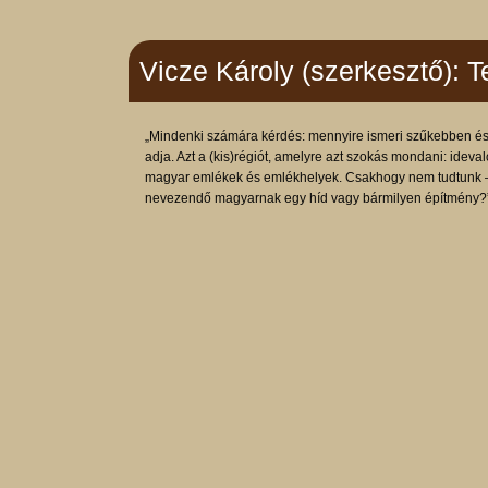
Vicze Károly (szerkesztő):
„Mindenki számára kérdés: mennyire ismeri szűkebben és tá
adja. Azt a (kis)régiót, amelyre azt szokás mondani: idev
magyar emlékek és emlékhelyek. Csakhogy nem tudtunk — a
nevezendő magyarnak egy híd vagy bármilyen építmény?”