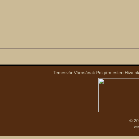
Temesvár Városának Polgármesteri Hivatala 
© 20
we