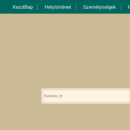
Kezdőlap
Helytörténet
Személyiségek