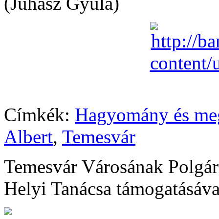
(Juhász Gyula)
Címkék:
Hagyomány és meg
Albert
,
Temesvár
Temesvár Városának Polgárm
Helyi Tanácsa támogatásával 