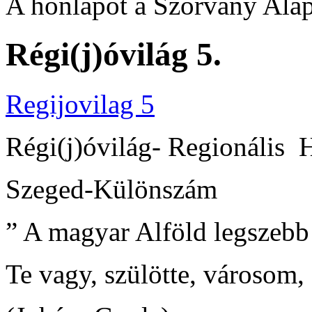
A honlapot a Szórvány Alap
Régi(j)óvilág 5.
Regijovilag 5
Régi(j)óvilág- Regionális 
Szeged-Különszám
” A magyar Alföld legszebb
Te vagy, szülötte, városom,