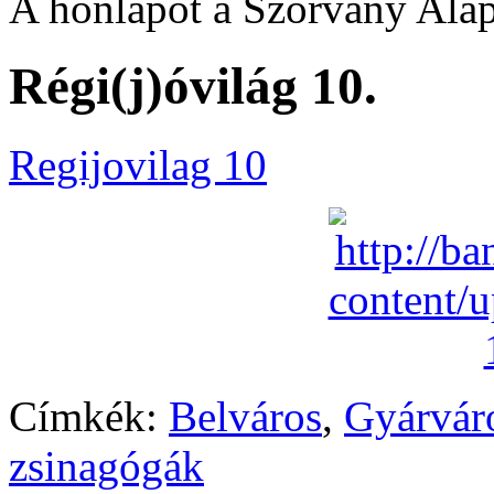
A honlapot a Szórvány Alap
Régi(j)óvilág 10.
Regijovilag 10
Címkék:
Belváros
,
Gyárvár
zsinagógák