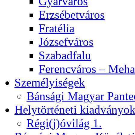
Gyárváros
Erzsébetváros
Fratélia
Józsefváros
Szabadfalu
Ferencváros – Meha
Személyiségek
Bánsági Magyar Pante
Helytörténeti kiadványo
Régi(j)óvilág 1.