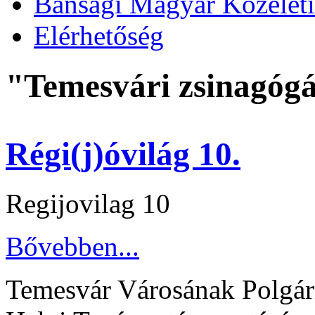
Bánsági Magyar Közélet
Elérhetőség
"Temesvári zsinagóg
Régi(j)óvilág 10.
Regijovilag 10
Bővebben...
Temesvár Városának Polgárm