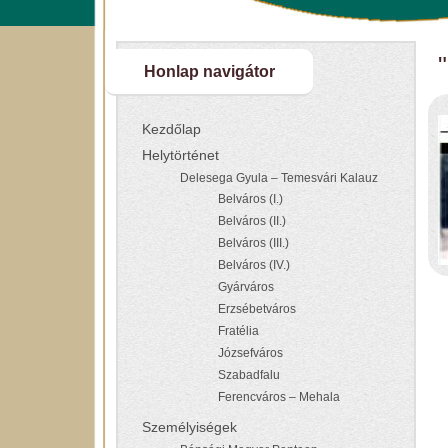
Honlap navigátor
Kezdőlap
Helytörténet
Delesega Gyula – Temesvári Kalauz
Belváros (I.)
Belváros (II.)
Belváros (III.)
Belváros (IV.)
Gyárváros
Erzsébetváros
Fratélia
Józsefváros
Szabadfalu
Ferencváros – Mehala
Személyiségek