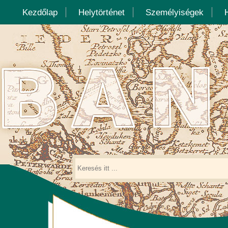
Kezdőlap
Helytörténet
Személyiségek