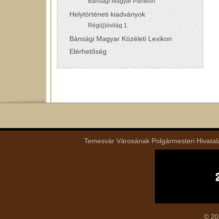
Bánsági Magyar Panteon
Helytörténeti kiadványok
Régi(j)óvilág 1.
Bánsági Magyar Közéleti Lexikon
Elérhetőség
Temesvár Városának Polgármesteri Hivatala 
© 20