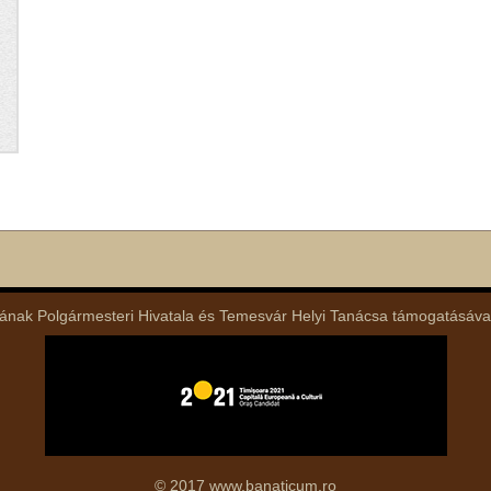
nak Polgármesteri Hivatala és Temesvár Helyi Tanácsa támogatásával lé
© 2017 www.banaticum.ro