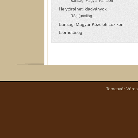
Bánsági Magyar Panteon
Helytörténeti kiadványok
Régi(j)óvilág 1.
Bánsági Magyar Közéleti Lexikon
Elérhetőség
Temesvár Városá