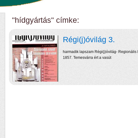
"hídgyártás" címke:
Régi(j)óvilág 3.
harmadik lapszam Régi(j)óvilág- Regionális 
1857. Temesvárra ért a vasút