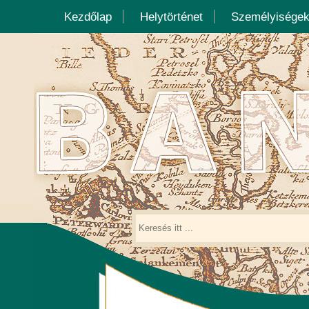
Kezdőlap
Helytörténet
Személyisége