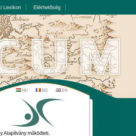
i Lexikon
Elérhetőség
y Alapítvány működteti.