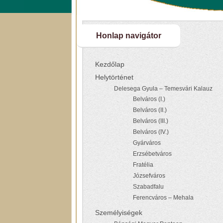
Honlap navigátor
Kezdőlap
Helytörténet
Delesega Gyula – Temesvári Kalauz
Belváros (I.)
Belváros (II.)
Belváros (III.)
Belváros (IV.)
Gyárváros
Erzsébetváros
Fratélia
Józsefváros
Szabadfalu
Ferencváros – Mehala
Személyiségek