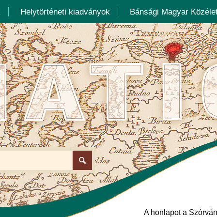
k
Helytörténeti kiadványok
Bánsági Magyar Közélet
A honlapot a Szórván