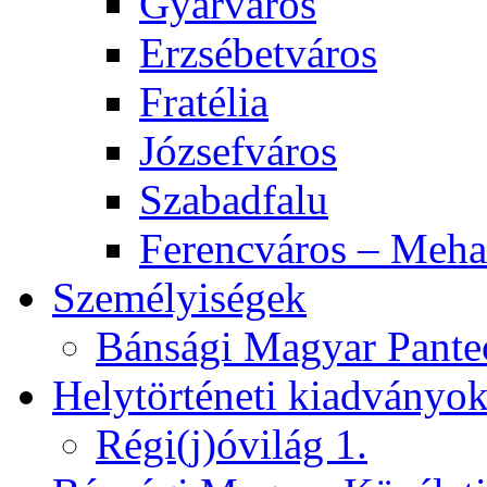
Gyárváros
Erzsébetváros
Fratélia
Józsefváros
Szabadfalu
Ferencváros – Meha
Személyiségek
Bánsági Magyar Pante
Helytörténeti kiadványo
Régi(j)óvilág 1.