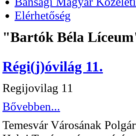
Bánsági Magyar Közélet
Elérhetőség
"Bartók Béla Líceum
Régi(j)óvilág 11.
Regijovilag 11
Bővebben...
Temesvár Városának Polgárm