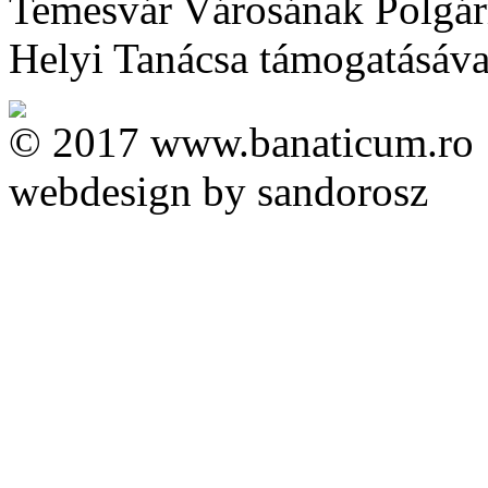
Temesvár Városának Polgárm
Helyi Tanácsa támogatásával 
© 2017 www.banaticum.ro
webdesign by sandorosz