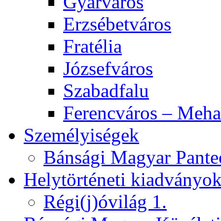
Gyárváros
Erzsébetváros
Fratélia
Józsefváros
Szabadfalu
Ferencváros – Meha
Személyiségek
Bánsági Magyar Pante
Helytörténeti kiadványo
Régi(j)óvilág 1.