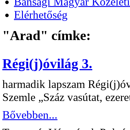
Bánsági Magyar Közélet
Elérhetőség
"Arad" címke:
Régi(j)óvilág 3.
harmadik lapszam Régi(j)óv
Szemle „Száz vasútat, ezere
Bővebben...