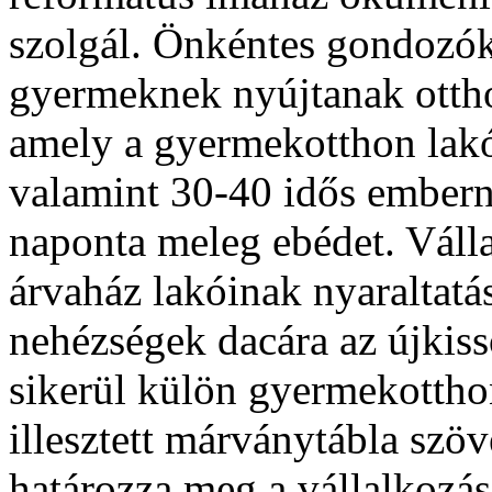
szolgál. Önkéntes gondozók
gyermeknek nyújtanak otth
amely a gyermekotthon lakó
valamint 30-40 idős embern
naponta meleg ebédet. Válla
árvaház lakóinak nyaraltatás
nehézségek dacára az újkis
sikerül külön gyermekotthon
illesztett márványtábla szö
határozza meg a vállalkozás