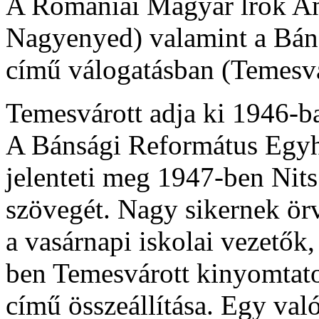
A Romániai Magyar ĺrók An
Nagyenyed) valamint a Bán
című válogatásban (Temesvár
Temesvárott adja ki 1946-b
A Bánsági Református Egyh
jelenteti meg 1947-ben Nits
szövegét. Nagy sikernek örv
a vasárnapi iskolai vezetők
ben Temesvárott kinyomtat
című összeállítása. Egy va