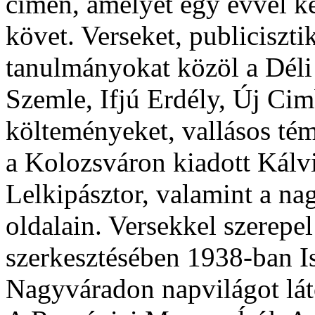
címen, amelyet egy évvel k
követ. Verseket, publiciszti
tanulmányokat közöl a Déli
Szemle, Ifjú Erdély, Új Cim
költeményeket, vallásos té
a Kolozsváron kiadott Kálvi
Lelkipásztor, valamint a n
oldalain. Versekkel szerepe
szerkesztésében 1938-ban I
Nagyváradon napvilágot lát