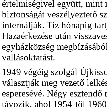
értelmiségivel együtt, mint
biztonságát veszélyeztető sz
internálják. Tíz hónapig tar
Hazaérkezése után visszavesz
egyházközség megbízásából t
vallásoktatást.
1949 végéig szolgál Újkiss
választják meg vezető lelk
esperesévé. Négy esztendő 
távozik, ahol 1954-től 1960