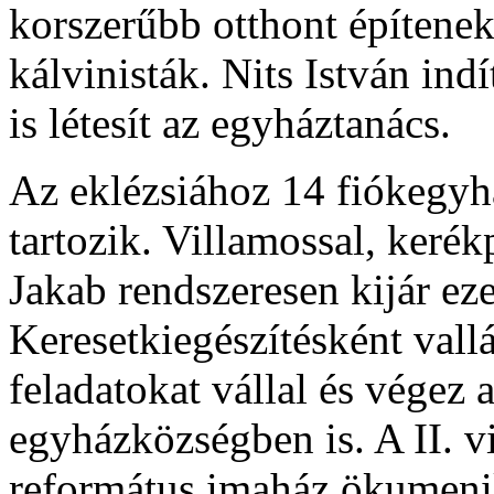
korszerűbb otthont építene
kálvinisták. Nits István ind
is létesít az egyháztanács.
Az eklézsiához 14 fiókegyh
tartozik. Villamossal, kerék
Jakab rendszeresen kijár eze
Keresetkiegészítésként vallá
feladatokat vállal és végez
egyházközségben is. A II. vi
református imaház ökumen