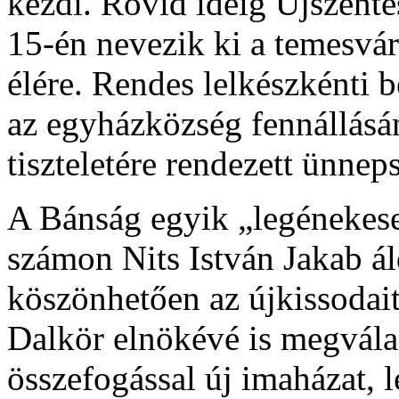
kezdi. Rövid ideig Újszent
15-én nevezik ki a temesvár
élére. Rendes lelkészkénti b
az egyházközség fennállásá
tiszteletére rendezett ünnep
A Bánság egyik „legénekese
számon Nits István Jakab 
köszönhetően az újkissodait
Dalkör elnökévé is megvála
összefogással új imaházat,