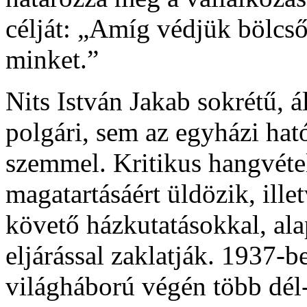
célját: „Amíg védjük bölcső
minket.”
Nits István Jakab sokrétű, 
polgári, sem az egyházi ha
szemmel. Kritikus hangvételű
magatartásáért üldözik, ille
követő házkutatásokkal, ala
eljárással zaklatják. 1937-be
világháború végén több dél