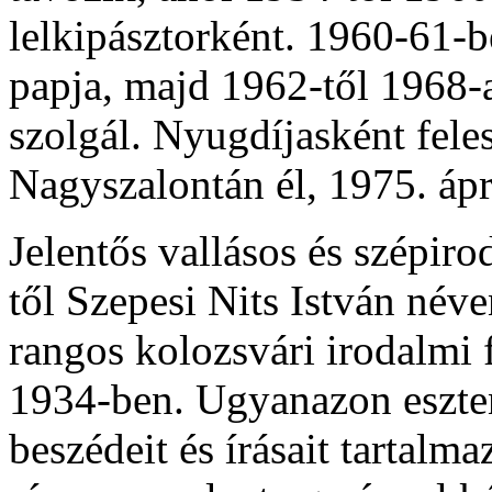
lelkipásztorként. 1960-61-
papja, majd 1962-től 1968-
szolgál. Nyugdíjasként fele
Nagyszalontán él, 1975. ápr
Jelentős vallásos és szépir
től Szepesi Nits István néven
rangos kolozsvári irodalmi f
1934-ben. Ugyanazon eszte
beszédeit és írásait tartalm