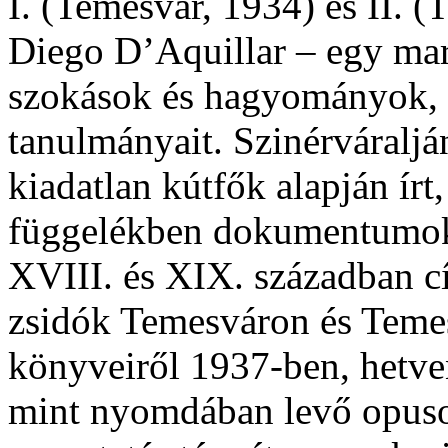
I. (Temesvár, 1934) és II. 
Diego D’Aquillar – egy marr
szokások és hagyományok, 
tanulmányait. Szinérváraljá
kiadatlan kútfők alapján írt,
függelékben dokumentumoka
XVIII. és XIX. században 
zsidók Temesváron és Teme
könyveiről 1937-ben, hetve
mint nyomdában levő opusok