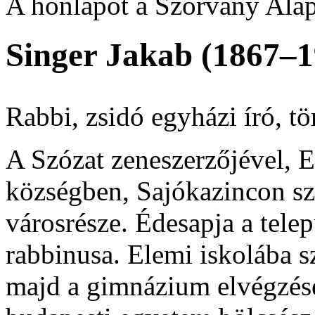
A honlapot a Szórvány Alap
Singer Jakab (1867–1
Rabbi, zsidó egyházi író, tör
A Szózat zeneszerzőjével, 
községben, Sajókazincon sz
városrésze. Édesapja a tele
rabbinusa. Elemi iskolába sz
majd a gimnázium elvégzése