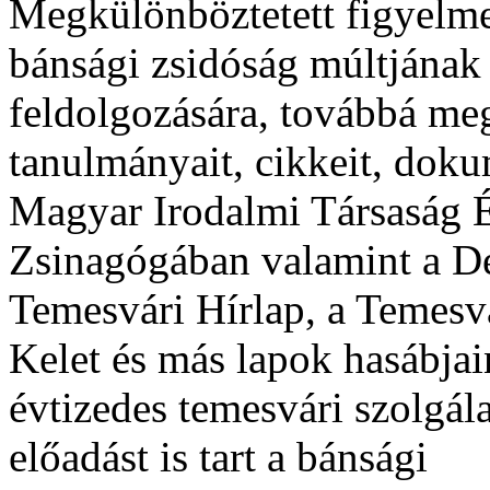
Megkülönböztetett figyelmet
bánsági zsidóság múltjának 
feldolgozására, továbbá meg
tanulmányait, cikkeit, doku
Magyar Irodalmi Társaság 
Zsinagógában valamint a D
Temesvári Hírlap, a Temesva
Kelet és más lapok hasábjai
évtizedes temesvári szolgál
előadást is tart a bánsági