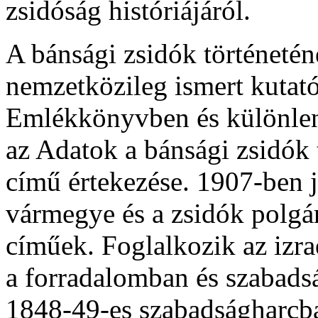
zsidóság históriájáról.
A bánsági zsidók történeté
nemzetközileg ismert kutató
Emlékkönyvben és különle
az Adatok a bánsági zsidók 
című értekezése. 1907-ben 
vármegye és a zsidók polgá
címűek. Foglalkozik az izrae
a forradalomban és szabads
1848-49-es szabadságharcb