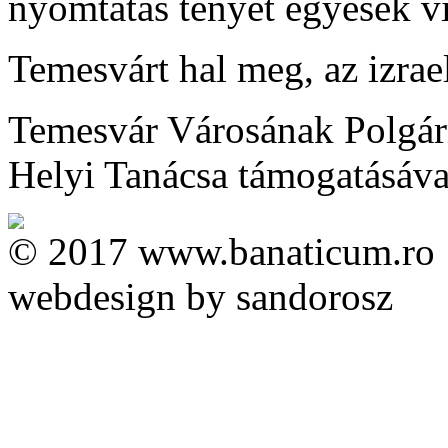
nyomtatás tényét egyesek vi
Temesvárt hal meg, az izrae
Temesvár Városának Polgárm
Helyi Tanácsa támogatásával 
© 2017 www.banaticum.ro
webdesign by sandorosz