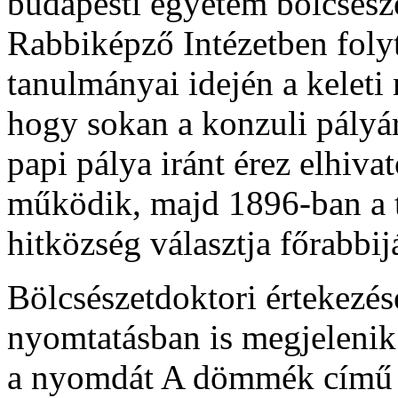
budapesti egyetem bölcsésze
Rabbiképző Intézetben foly
tanulmányai idején a keleti 
hogy sokan a konzuli pályár
papi pálya iránt érez elhiva
működik, majd 1896-ban a t
hitközség választja főrabbij
Bölcsészetdoktori értekezé
nyomtatásban is megjelenik
a nyomdát A dömmék című k