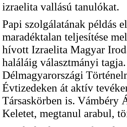
izraelita vallású tanulókat.
Papi szolgálatának példás el
maradéktalan teljesítése mell
hívott Izraelita Magyar Ir
haláláig választmányi tagja
Délmagyarországi Történelmi
Évtizedeken át aktív tevéke
Társaskörben is. Vámbéry Á
Keletet, megtanul arabul, tör