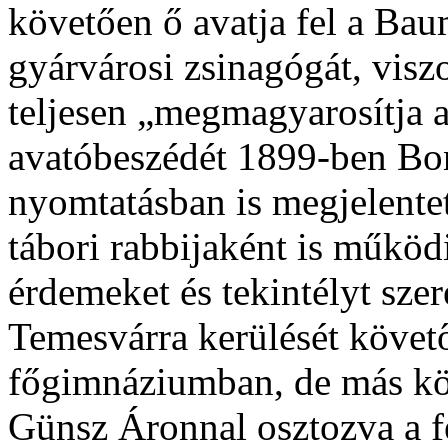
követően ő avatja fel a Ba
gyárvárosi zsinagógát, viszo
teljesen „megmagyarosítja 
avatóbeszédét 1899-ben B
nyomtatásban is megjelente
tábori rabbijaként is működ
érdemeket és tekintélyt szer
Temesvárra kerülését követő
főgimnáziumban, de más köz
Günsz Áronnal osztozva a fe