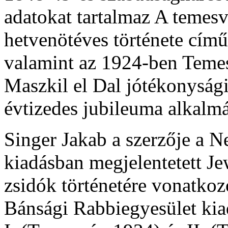
adatokat tartalmaz A temesvá
hetvenötéves története című
valamint az 1924-ben Temes
Maszkil el Dal jótékonysági
évtizedes jubileuma alkalm
Singer Jakab a szerzője a
kiadásban megjelentetett J
zsidók történetére vonatko
Bánsági Rabbiegyesület ki