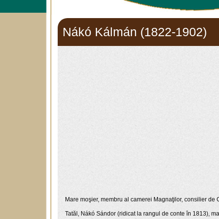
Nákó Kálmán (1822-1902)
Mare moşier, membru al camerei Magnaţilor, consilier de C
Tatăl, Nákó Sándor (ridicat la rangul de conte în 1813), m