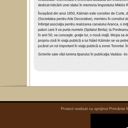
dedicat ridicării unei statui în memoria lingvistului Miklós
Începând din anul 1850, Kálmán este consilier de Curte, 
(Societatea pentru Arte Decorative), membru în consiliul d
înfiinţat asociaţia pentru realizarea canalului Aranca, o in
paturi care îi va purta numele (Spitalul Berta); la Pordean
în anii 50, va cunoaşte, graţie lui, o nouă viaţă. Moşia s
propriu-zisă în viaţa publică a lui Nákó Kálmán se va petr
jucând un rol important în viaţa publică a zonei Torontal. Î
Scrierile sale văd lumina tiparului în publicaţia Vadász- é
Proiect realizat cu sprijinul Primăriei