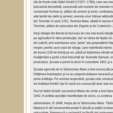
săi de frunte este Nákó Kristóf (1725?- 1780), care are mar
balcanică deosebită, cunoscută sub numele de macedo-român
comerciale închise şi, alături de armeni şi evrei, controleaz
alte familii de sârbi şi armeni, arenda unor întinse latifun
din Torontal: în anul 1781, Teremia Mare, aflată în raionu
Torontal, alături de episcopia din Zagreb şi de Csekonics 
Deşi iobagii din Banat se bucurau de cea mai bună situaţie 
pe agricultori în sfera producţiei, dar se izbea de faptul că
de cultură, prin asimilarea unor „taine” ale gospodăririi î
moşier, pentru acei copii de iobagi, care manifestă interes ş
de burse (128 de forinţi pe an, până la împlinirea vârstei d
învăţământ a şcolii a fost întocmită de Tessedik Sámuel, un
proiectului. Şcoala a pornit la drum în octombrie 1801 şi a
Şcoala agricolă de la Sânnicolau Mare a fost cunoscută pe 
înălţimea înaintaşilor şi nu au asigurat dotarea necesară pe
preia instituţia. Pe vremea respectivă, şcoala este condus
de Institutul Kristóf, dar în zonă era cunoscută doar sub 
Fiul lui Nákó Kristóf, succesorul titlului de conte a fost Sá
1842, în pofida opoziţiei manifestate de socru, cu contesa 
administrare, în 1848, moşia de la Sânnicolau Mare. Tânăra c
Madona în stil renascentist poate fi văzută şi astăzi la bis
virtuozitate. Întemeiază o orchestră alcătuită din instrumen