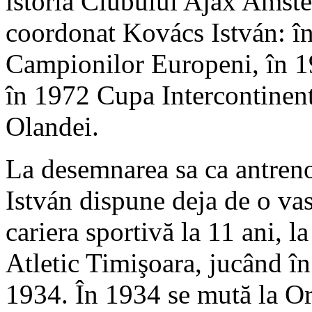
istoria Clubului Ajax Amste
coordonat Kovács István: î
Campionilor Europeni, în 1
în 1972 Cupa Intercontinent
Olandei.
La desemnarea sa ca antreno
István dispune deja de o vas
cariera sportivă la 11 ani, l
Atletic Timişoara, jucând î
1934. În 1934 se mută la Or