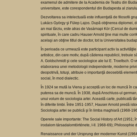
examenul de admitere de la Academia de Teatru din Budapes
universitare, este corespondentul din Budapesta al ziarul
Dezvoltarea sa intelectuală este influenţată de filosofii grupa
Lukács György şi Fülep Lajos. După obţinerea diplomei, dev
an mai târziu, este atras de Vasárnapi Kör (Cercul de dumini
spirituale, în care cadru Hauser Arnold ţine mai multe confer
acelaşi an obţine titlul de doctor, tot la Universitatea buda
În perioada ce urmează este participant activ la activităţile
artistice, din care motiv, după căderea republicii, trebuie s
A. Goldschmidt şi cele sociologice ale lui E. Troeltsch. O vr
elaborarea unei metodologii independente, moderne privind so
deopotrivă, totuşi, atribuie o importanţă deosebită elementu
social, în mod dialectic.
În 1924 se mută la Viena şi acceptă un loc de muncă în cadru
puterea sa de muncă. În 1938, după Anschluss-ul german, em
unui volum de sociologia artei. Această carte, publicată târ
în diferite limbi. Între 1951-1957, Hauser Arnold predă isto
Sociologia artei se publică şi în limba maghiară (1968-196
Operele sale importante: The Social History of Art (1951; 
irodalom társadalomtörténete, I-II. 1968-69); Philosophie
Renaissance und der Ursprung der moderner Kunst (1964; c