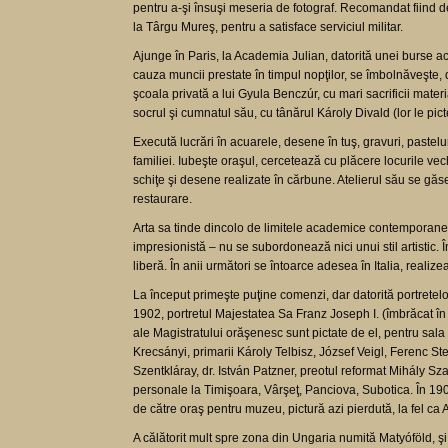
pentru a-şi însuşi meseria de fotograf. Recomandat fiind de
la Târgu Mureş, pentru a satisface serviciul militar.
Ajunge în Paris, la Academia Julian, datorită unei burse ac
cauza muncii prestate în timpul nopţilor, se îmbolnăveşte
şcoala privată a lui Gyula Benczúr, cu mari sacrificii materia
socrul şi cumnatul său, cu tânărul Károly Divald (lor le pict
Execută lucrări în acuarele, desene în tuş, gravuri, pastel
familiei. Iubeşte oraşul, cercetează cu plăcere locurile vec
schiţe şi desene realizate în cărbune. Atelierul său se găseş
restaurare.
Arta sa tinde dincolo de limitele academice contemporane dar 
impresionistă – nu se subordonează nici unui stil artistic. 
liberă. În anii următori se întoarce adesea în Italia, realiz
La început primeşte puţine comenzi, dar datorită portretelor
1902, portretul Majestatea Sa Franz Joseph I. (îmbrăcat în 
ale Magistratului orăşenesc sunt pictate de el, pentru sala d
Krecsányi, primarii Károly Telbisz, József Veigl, Ferenc 
Szentkláray, dr. István Patzner, preotul reformat Mihály Sz
personale la Timişoara, Vârşeţ, Panciova, Subotica. În 1904,
de către oraş pentru muzeu, pictură azi pierdută, la fel ca 
A călătorit mult spre zona din Ungaria numită Matyóföld, şi