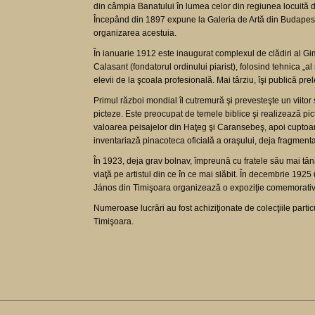
din câmpia Banatului în lumea celor din regiunea locuită de
Începând din 1897 expune la Galeria de Artă din Budapesta. 
organizarea acestuia.
În ianuarie 1912 este inaugurat complexul de clădiri al Gim
Calasant (fondatorul ordinului piarist), folosind tehnica „al 
elevii de la şcoala profesională. Mai târziu, îşi publică pre
Primul război mondial îl cutremură şi prevesteşte un viitor
picteze. Este preocupat de temele biblice şi realizează pi
valoarea peisajelor din Haţeg şi Caransebeş, apoi cuptoarel
inventariază pinacoteca oficială a oraşului, deja fragmentat
În 1923, deja grav bolnav, împreună cu fratele său mai tână
viaţă pe artistul din ce în ce mai slăbit. În decembrie 1925
János din Timişoara organizează o expoziţie comemorativă d
Numeroase lucrări au fost achiziţionate de colecţiile par
Timişoara.