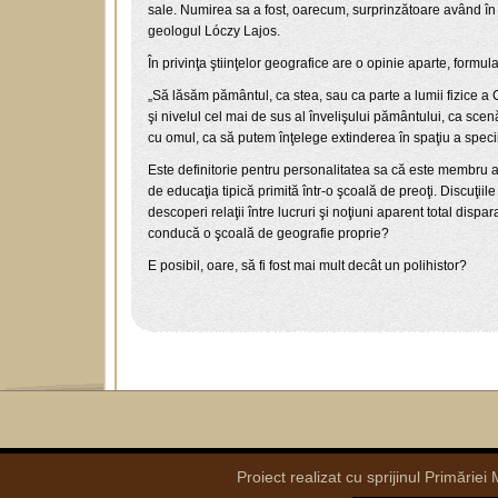
sale. Numirea sa a fost, oarecum, surprinzătoare având în 
geologul Lóczy Lajos.
În privinţa ştiinţelor geografice are o opinie aparte, form
„Să lăsăm pământul, ca stea, sau ca parte a lumii fizice a 
şi nivelul cel mai de sus al învelişului pământului, ca scenă
cu omul, ca să putem înţelege extinderea în spaţiu a speciil
Este definitorie pentru personalitatea sa că este membru al o
de educaţia tipică primită într-o şcoală de preoţi. Discuţi
descoperi relaţii între lucruri şi noţiuni aparent total disp
conducă o şcoală de geografie proprie?
E posibil, oare, să fi fost mai mult decât un polihistor?
Proiect realizat cu sprijinul Primăriei