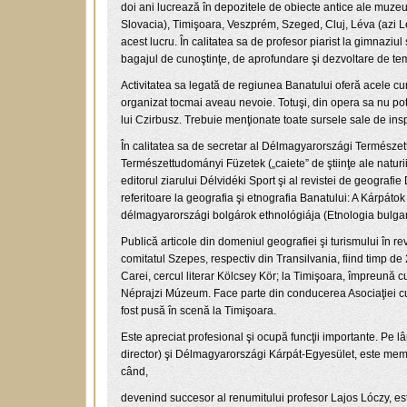
doi ani lucrează în depozitele de obiecte antice ale muzeu
Slovacia), Timişoara, Veszprém, Szeged, Cluj, Léva (azi Lev
acest lucru. În calitatea sa de profesor piarist la gimnaziu
bagajul de cunoştinţe, de aprofundare şi dezvoltare de tem
Activitatea sa legată de regiunea Banatului oferă acele cun
organizat tocmai aveau nevoie. Totuşi, din opera sa nu pot
lui Czirbusz. Trebuie menţionate toate sursele sale de inspir
În calitatea sa de secretar al Délmagyarországi Természet
Természettudományi Füzetek („caiete” de ştiinţe ale naturii
editorul ziarului Délvidéki Sport şi al revistei de geograf
referitoare la geografia şi etnografia Banatului: A Kárpáto
délmagyarországi bolgárok ethnológiája (Etnologia bulgari
Publică articole din domeniul geografiei şi turismului în r
comitatul Szepes, respectiv din Transilvania, fiind timp d
Carei, cercul literar Kölcsey Kör; la Timişoara, împreună cu
Néprajzi Múzeum. Face parte din conducerea Asociaţiei cul
fost pusă în scenă la Timişoara.
Este apreciat profesional şi ocupă funcţii importante. Pe
director) şi Délmagyarországi Kárpát-Egyesület, este me
când,
devenind succesor al renumitului profesor Lajos Lóczy, este 