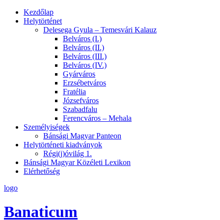
Kezdőlap
Helytörténet
Delesega Gyula – Temesvári Kalauz
Belváros (I.)
Belváros (II.)
Belváros (III.)
Belváros (IV.)
Gyárváros
Erzsébetváros
Fratélia
Józsefváros
Szabadfalu
Ferencváros – Mehala
Személyiségek
Bánsági Magyar Panteon
Helytörténeti kiadványok
Régi(j)óvilág 1.
Bánsági Magyar Közéleti Lexikon
Elérhetőség
logo
Banaticum