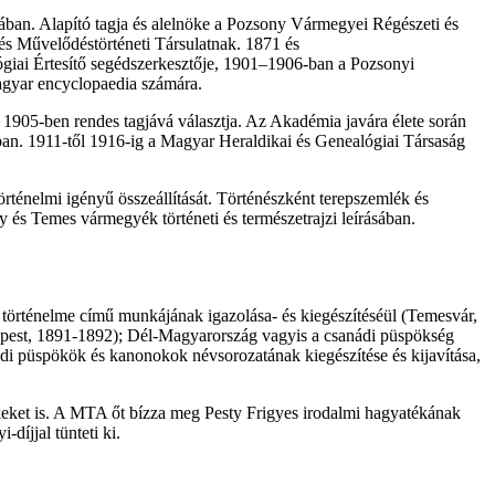
an. Alapító tagja és alelnöke a Pozsony Vármegyei Régészeti és
és Művelődéstörténeti Társulatnak. 1871 és
giai Értesítő segédszerkesztője, 1901–1906-ban a Pozsonyi
magyar encyclopaedia számára.
905-ben rendes tagjává választja. Az Akadémia javára élete során
ában. 1911-től 1916-ig a Magyar Heraldikai és Genealógiai Társaság
rténelmi igényű összeállítását. Történészként terepszemlék és
ny és Temes vármegyék történeti és természetrajzi leírásában.
történelme című munkájának igazolása- és kiegészítéséül (Temesvár,
dapest, 1891-1892); Dél-Magyarország vagyis a csanádi püspökség
di püspökök és kanonokok névsorozatának kiegészítése és kijavítása,
ikkeket is. A MTA őt bízza meg Pesty Frigyes irodalmi hagyatékának
íjjal tünteti ki.