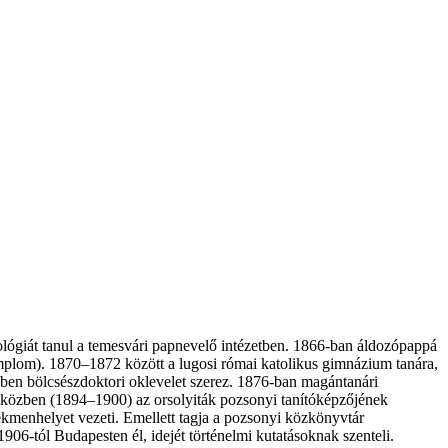
lógiát tanul a temesvári papnevelő intézetben. 1866-ban áldozópappá
mplom). 1870–1872 között a lugosi római katolikus gimnázium tanára,
en bölcsészdoktori oklevelet szerez. 1876-ban magántanári
közben (1894–1900) az orsolyiták pozsonyi tanítóképzőjének
ekmenhelyet vezeti. Emellett tagja a pozsonyi közkönyvtár
1906-tól Budapesten él, idejét történelmi kutatásoknak szenteli.