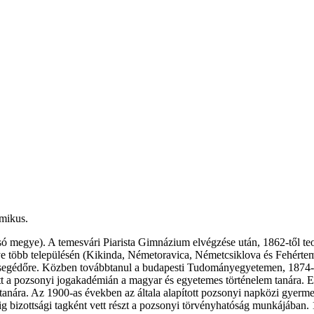
émikus.
 megye). A temesvári Piarista Gimnázium elvégzése után, 1862-től teo
ye több településén (Kikinda, Németoravica, Németcsiklova és Fehérte
segédőre. Közben továbbtanul a budapesti Tudományegyetemen, 1874-b
 a pozsonyi jogakadémián a magyar és egyetemes történelem tanára. E
tanára. Az 1900-as években az általa alapított pozsonyi napközi gyerm
dig bizottsági tagként vett részt a pozsonyi törvényhatóság munkájában. 