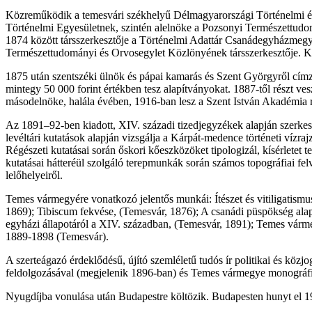
Közreműködik a temesvári székhelyű Délmagyarországi Történelmi és
Történelmi Egyesületnek, szintén alelnöke a Pozsonyi Természettudom
1874 között társszerkesztője a Történelmi Adattár Csanádegyházmegy
Természettudományi és Orvosegylet Közlönyének társszerkesztője. Köz
1875 után szentszéki ülnök és pápai kamarás és Szent Györgyről cím
mintegy 50 000 forint értékben tesz alapítványokat. 1887-től részt v
másodelnöke, halála évében, 1916-ban lesz a Szent István Akadémia r
Az 1891–92-ben kiadott, XIV. századi tizedjegyzékek alapján szerkesz
levéltári kutatások alapján vizsgálja a Kárpát-medence történeti vízra
Régészeti kutatásai során őskori kőeszközöket tipologizál, kísérletet 
kutatásai hátteréül szolgáló terepmunkák során számos topográfiai felv
lelőhelyeiről.
Temes vármegyére vonatkozó jelentős munkái: Ítészet és vitiligatis
1869); Tibiscum fekvése, (Temesvár, 1876); A csanádi püspökség alap
egyházi állapotáról a XIV. században, (Temesvár, 1891); Temes várme
1889-1898 (Temesvár).
A szerteágazó érdeklődésű, újító szemléletű tudós ír politikai és köz
feldolgozásával (megjelenik 1896-ban) és Temes vármegye monográfiá
Nyugdíjba vonulása után Budapestre költözik. Budapesten hunyt el 1