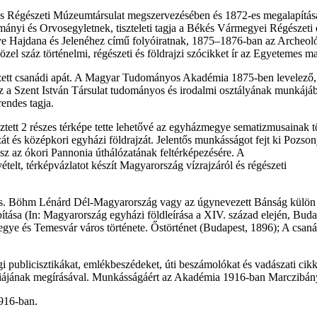
 Régészeti Múzeumtársulat megszervezésében és 1872-es megalapításáb
ányi és Orvosegyletnek, tiszteleti tagja a Békés Vármegyei Régészeti 
e Hajdana és Jelenéhez című folyóiratnak, 1875–1876-ban az Archeoló
el száz történelmi, régészeti és földrajzi szócikket ír az Egyetemes 
zett csanádi apát. A Magyar Tudományos Akadémia 1875-ben levelező, 1
esz a Szent István Társulat tudományos és irodalmi osztályának munkáj
endes tagja.
tett 2 részes térképe tette lehetővé az egyházmegye sematizmusainak tö
jzát és középkori egyházi földrajzát. Jelentős munkásságot fejt ki Pozso
tesz az ókori Pannonia úthálózatának feltérképezésére. A
ételt, térképvázlatot készít Magyarország vízrajzáról és régészeti
mus. Böhm Lénárd Dél-Magyarország vagy az úgynevezett Bánság külön 
ítása (In: Magyarország egyházi földleírása a XIV. század elején, Bu
gye és Temesvár város története. Őstörténet (Budapest, 1896); A csaná
jogi publicisztikákat, emlékbeszédeket, úti beszámolókat és vadászati c
jának megírásával. Munkásságáért az Akadémia 1916-ban Marczibányi-d
916-ban.