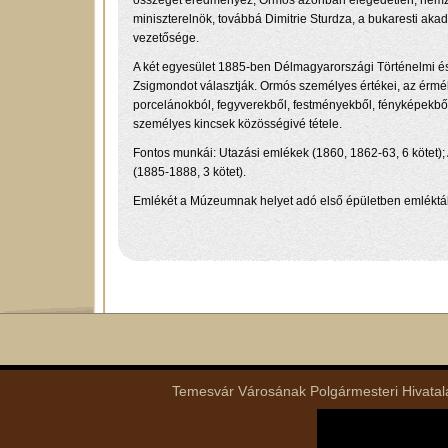
összeget eredményez, Ormós azonban elégedetlen, nemzetk
miniszterelnök, továbbá Dimitrie Sturdza, a bukaresti aka
vezetősége.
A két egyesület 1885-ben Délmagyarországi Történelmi és
Zsigmondot választják. Ormós személyes értékei, az érmék
porcelánokból, fegyverekből, festményekből, fényképekből,
személyes kincsek közösségivé tétele.
Fontos munkái: Utazási emlékek (1860, 1862-63, 6 kötet);
(1885-1888, 3 kötet).
Emlékét a Múzeumnak helyet adó első épületben emléktábl
Temesvár Városának Polgármesteri Hivatala 