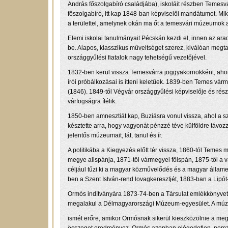
András főszolgabíró családjába), iskoláit részben Temesvárt
főszolgabíró, itt kap 1848-ban képviselői mandátumot. Miké
a területtel, amelynek okán ma őt a temesvári múzeumok a
Elemi iskolai tanulmányait Pécskán kezdi el, innen az arad
be. Alapos, klasszikus műveltséget szerez, kiválóan megta
országgyűlési fiatalok nagy tehetségű vezetőjével.
1832-ben kerül vissza Temesvárra joggyakornokként, ahon
írói próbálkozásai is itteni keletűek. 1839-ben Temes vár
(1846). 1849-től Végvár országgyűlési képviselője és rés
várfogságra ítélik.
1850-ben amnesztiát kap, Buziásra vonul vissza, ahol a
késztette arra, hogy vagyonát pénzzé téve külföldre távoz
jelentős múzeumait, lát, tanul és ír.
A politikába a Kiegyezés előtt tér vissza, 1860-tól Teme
megye alispánja, 1871-től vármegyei főispán, 1875-től a 
céljául tűzi ki a magyar közművelődés és a magyar államesz
ben a Szent István-rend lovagkeresztjét, 1883-ban a Lipó
Ormós indítványára 1873-74-ben a Társulat emlékkönyvet 
megalakul a Délmagyarországi Múzeum-egyesület. A mú
ismét erőre, amikor Ormósnak sikerül kieszközölnie a megye