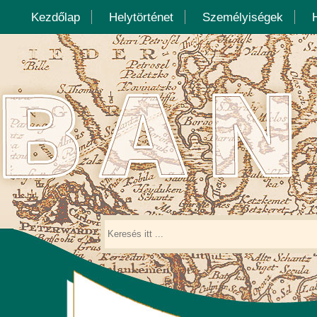
Kezdőlap
Helytörténet
Személyiségek