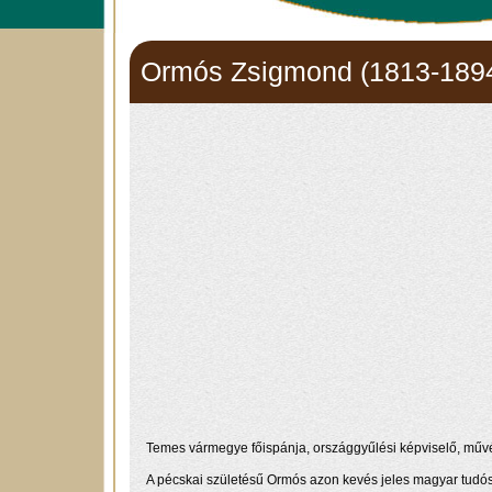
Ormós Zsigmond (1813-189
Temes vármegye főispánja, országgyűlési képviselő, művés
A pécskai születésű Ormós azon kevés jeles magyar tudós é