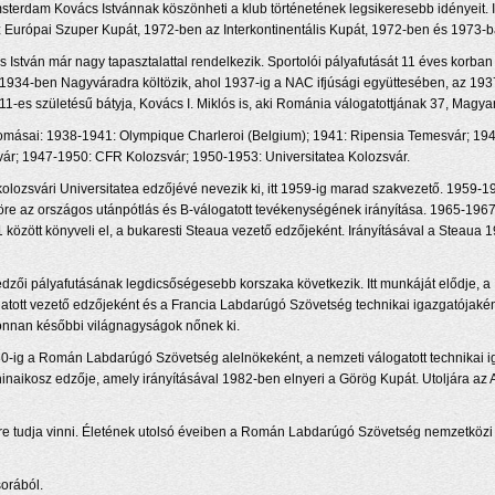
terdam Kovács Istvánnak köszönheti a klub történetének legsikeresebb idényeit. I
urópai Szuper Kupát, 1972-ben az Interkontinentális Kupát, 1972-ben és 1973-ban
 István már nagy tapasztalattal rendelkezik. Sportolói pályafutását 11 éves korban 
. 1934-ben Nagyváradra költözik, ahol 1937-ig a NAC ifjúsági együttesében, az 19
911-es születésű bátyja, Kovács I. Miklós is, aki Románia válogatottjának 37, Magy
lomásai: 1938-1941: Olympique Charleroi (Belgium); 1941: Ripensia Temesvár; 194
vár; 1947-1950: CFR Kolozsvár; 1950-1953: Universitatea Kolozsvár.
lozsvári Universitatea edzőjévé nevezik ki, itt 1959-ig marad szakvezető. 1959-19
re az országos utánpótlás és B-válogatott tevékenységének irányítása. 1965-1967
 között könyveli el, a bukaresti Steaua vezető edzőjeként. Irányításával a Steaua
zői pályafutásának legdicsőségesebb korszaka következik. Itt munkáját elődje, a Ri
atott vezető edzőjeként és a Francia Labdarúgó Szövetség technikai igazgatójaként 
ahonnan későbbi világnagyságok nőnek ki.
0-ig a Román Labdarúgó Szövetség alelnökeként, a nemzeti válogatott technikai ig
hinaikosz edzője, amely irányításával 1982-ben elnyeri a Görög Kupát. Utoljára az
kerre tudja vinni. Életének utolsó éveiben a Román Labdarúgó Szövetség nemzetközi
sorából.