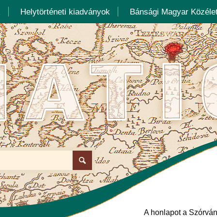
k
Helytörténeti kiadványok
Bánsági Magyar Közélet
A honlapot a Szórván