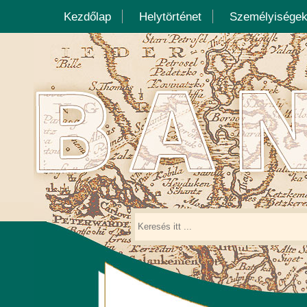
Kezdőlap
Helytörténet
Személyisége