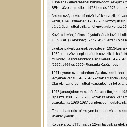
Kupájának elnyerésénél bábáskodott. Az Ajax Ams
BEK-győzelem mellett, 1972-ben és 1973-ban az E
Amikor az Ajax vezető edzőjévé kinevezik, Kovács
kezdi, a TAC színeiben 1931-1934 között játszik
gárdájában futballozik, amelynek tagja volt az 1
Kovács István játékos pályafutásának további ál
Klub (KAC) Kolozsvár; 1944-1947: Ferrar Kolozs
Játékos pályafutásának végeztével, 1953-ban a ko
1962-ben szövetségi edzőnek nevezik ki, hatáskö
működik. Szakvezetőként első sikereit 1967-1971
(1967, 1969 és 1970) Románia Kupát nyer.
1971 nyarán az amsterdami Ajaxhoz kerül, ahol ed
jegyében végzi. 1973-1975 között a francia válog
Clairefontaine-ben futballközpontot hoz létre, 
1976 januárjában visszatér Bukarestbe, ahol 198
tapasztalatait. 1981-1983 között az athéni Panat
csapattal az 1986-1987 évi idényben foglalkozik.
Elmondható róla: bármilyen feladatot vállal, si
tevékenykedik.
Kolozsvárott, 1995. május 12-én távozik az élők 