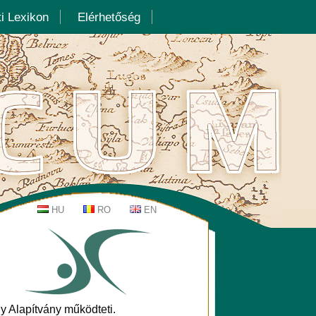
i Lexikon
Elérhetőség
y Alapítvány működteti.