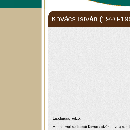
Kovács István (1920-19
Labdarúgó, edző.
A temesvári születésű Kovács István neve a szak