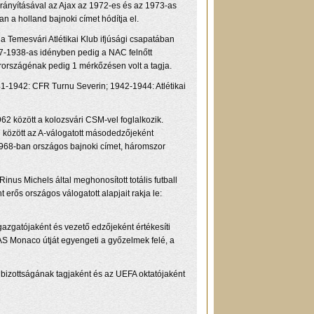
rányításával az Ajax az 1972-es és az 1973-as
 a holland bajnoki címet hódítja el.
a Temesvári Atlétikai Klub ifjúsági csapatában
37-1938-as idényben pedig a NAC felnőtt
arországénak pedig 1 mérkőzésen volt a tagja.
1-1942: CFR Turnu Severin; 1942-1944: Atlétikai
62 között a kolozsvári CSM-vel foglalkozik.
 között az A-válogatott másodedzőjeként
 1968-ban országos bajnoki címet, háromszor
nus Michels által meghonosított totális futball
erős országos válogatott alapjait rakja le:
azgatójaként és vezető edzőjeként értékesíti
 AS Monaco útját egyengeti a győzelmek felé, a
 bizottságának tagjaként és az UEFA oktatójaként