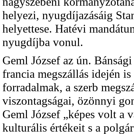
nagyszebeni kormányzótaná
helyezi, nyugdíjazásáig Sta
helyettese. Hatévi mandátu
nyugdíjba vonul.
Geml József az ún. Bánsági 
francia megszállás idején is
forradalmak, a szerb megszá
viszontagságai, özönnyi go
Geml József „képes volt a 
kulturális értékeit s a polg