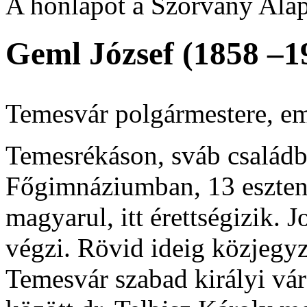
A honlapot a Szórvány Alap
Geml József (1858 –1
Temesvár polgármestere, eml
Temesrékáson, sváb családba
Főgimnáziumban, 13 eszten
magyarul, itt érettségizik.
végzi. Rövid ideig közjegy
Temesvár szabad királyi vár