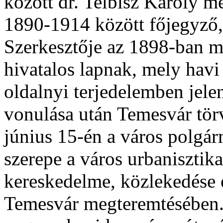
között dr. Telbisz Károly me
1890-1914 között főjegyző,
Szerkesztője az 1898-ban m
hivatalos lapnak, mely hav
oldalnyi terjedelemben jel
vonulása után Temesvár tör
június 15-én a város polgárm
szerepe a város urbanisztika
kereskedelme, közlekedése é
Temesvár megteremtésében.