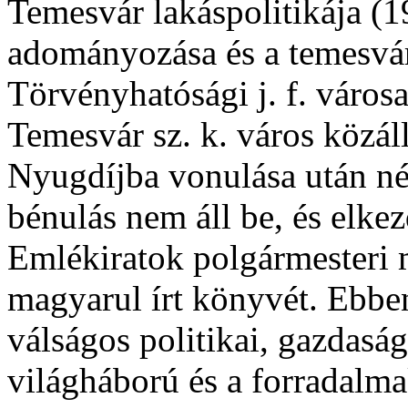
Temesvár lakáspolitikája (1
adományozása és a temesvár
Törvényhatósági j. f. város
Temesvár sz. k. város közál
Nyugdíjba vonulása után né
bénulás nem áll be, és elke
Emlékiratok polgármesteri 
magyarul írt könyvét. Ebbe
válságos politikai, gazdaság
világháború és a forradalma