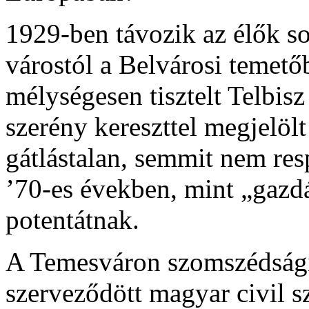
1929-ben távozik az élők so
várostól a Belvárosi temető
mélységesen tisztelt Telbis
szerény kereszttel megjelöl
gátlástalan, semmit nem res
’70-es években, mint „gazdá
potentátnak.
A Temesváron szomszédsági
szerveződött magyar civil 