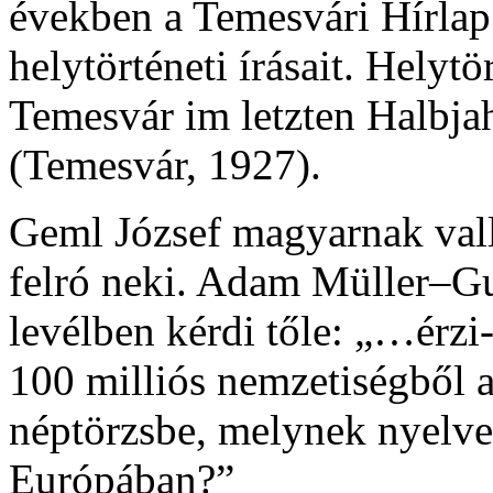
években a Temesvári Hírlap
helytörténeti írásait. Helyt
Temesvár im letzten Halbj
(Temesvár, 1927).
Geml József magyarnak vall
felró neki. Adam Müller–Gu
levélben kérdi tőle: „…érzi
100 milliós nemzetiségből a
néptörzsbe, melynek nyelve 
Európában?”