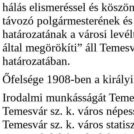
hálás elismeréssel és köszön
távozó polgármesterének és 
határozatának a városi lev
által megörökíti” áll Temes
határozatában.
Őfelsége 1908-ben a királyi 
Irodalmi munkásságát Temes
Temesvár sz. k. város népess
Temesvár sz. k. város stati