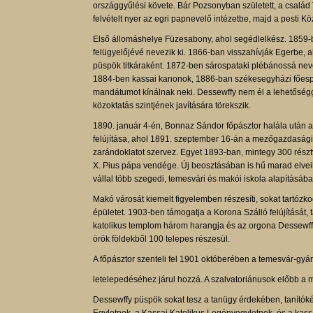
országgyűlési követe. Bár Pozsonyban született, a csalá
felvételt nyer az egri papnevelő intézetbe, majd a pesti 
Első állomáshelye Füzesabony, ahol segédlelkész. 1859-be
felügyelőjévé nevezik ki. 1866-ban visszahívják Egerbe, a
püspök titkáraként. 1872-ben sárospataki plébánossá neve
1884-ben kassai kanonok, 1886-ban székesegyházi főesp
mandátumot kínálnak neki. Dessewffy nem él a lehetőséggel
közoktatás szintjének javítására törekszik.
1890. január 4-én, Bonnaz Sándor főpásztor halála után 
felújítása, ahol 1891. szeptember 16-án a mezőgazdasági ki
zarándoklatot szervez. Egyet 1893-ban, mintegy 300 rész
X. Pius pápa vendége. Új beosztásában is hű marad elveihe
vállal több szegedi, temesvári és makói iskola alapításába
Makó városát kiemelt figyelemben részesíti, sokat tartózkod
épületet. 1903-ben támogatja a Korona Szálló felújítását, 
katolikus templom három harangja és az orgona Dessewffy 
örök földekből 100 telepes részesül.
A főpásztor szenteli fel 1901 októberében a temesvár-gyá
letelepedéséhez járul hozzá. A szalvatoriánusok előbb a 
Dessewffy püspök sokat tesz a tanügy érdekében, tanítóké