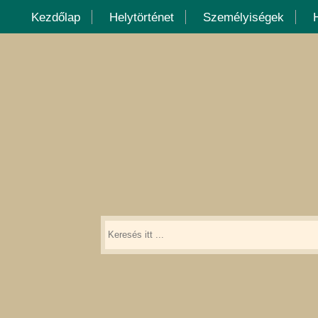
Kezdőlap
Helytörténet
Személyiségek