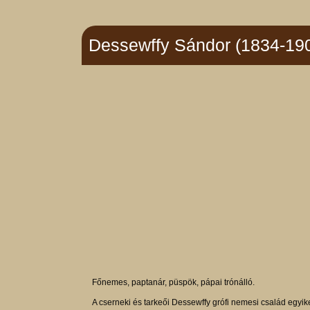
Dessewffy Sándor (1834-19
Főnemes, paptanár, püspök, pápai trónálló.
A cserneki és tarkeői Dessewffy grófi nemesi család eg