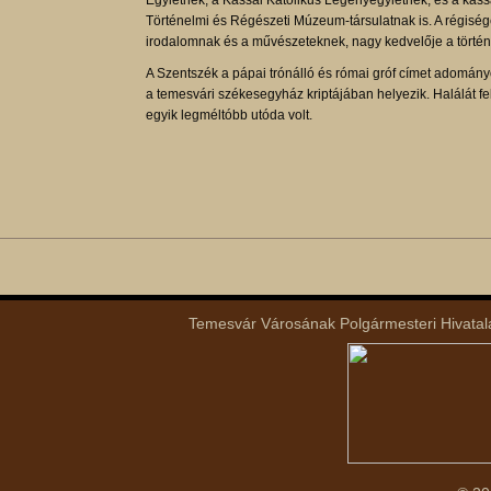
Egyletnek, a Kassai Katolikus Legényegyletnek, és a ka
Történelmi és Régészeti Múzeum-társulatnak is. A régisé
irodalomnak és a művészeteknek, nagy kedvelője a történe
A Szentszék a pápai trónálló és római gróf címet adományo
a temesvári székesegyház kriptájában helyezik. Halálát f
egyik legméltóbb utóda volt.
Temesvár Városának Polgármesteri Hivatala 